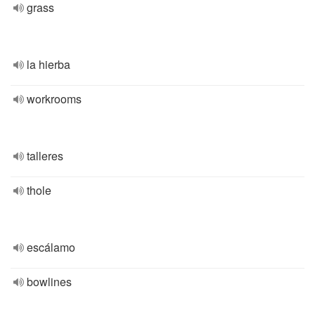
grass
la hierba
workrooms
talleres
thole
escálamo
bowlines