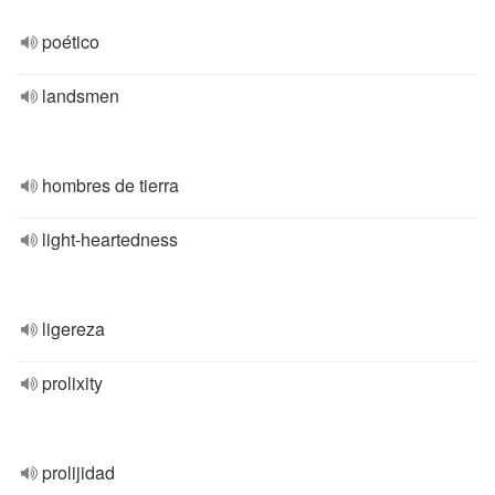
poético
landsmen
hombres de tierra
light-heartedness
ligereza
prolixity
prolijidad