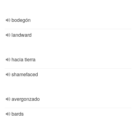
bodegón
landward
hacia tierra
shamefaced
avergonzado
bards