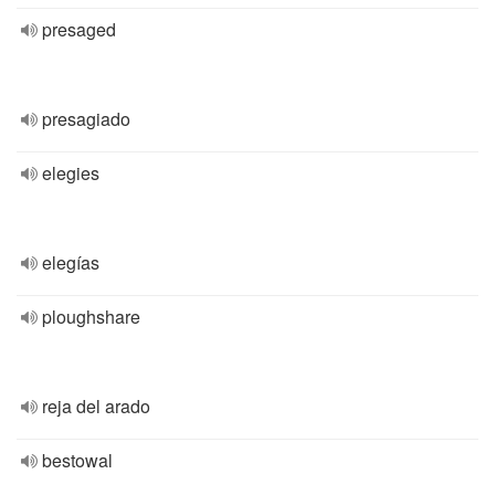
presaged
presagiado
elegies
elegías
ploughshare
reja del arado
bestowal