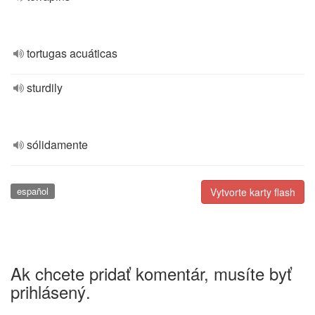
tortugas acuáticas
sturdily
sólidamente
español
Vytvorte karty flash
Ak chcete pridať komentár, musíte byť
prihlásený.