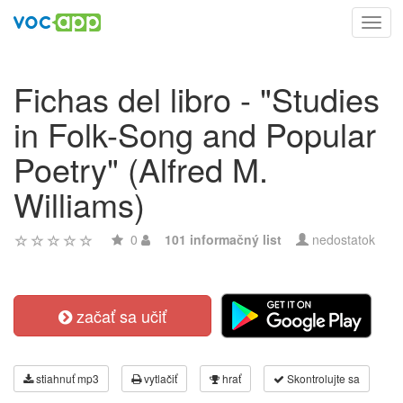
Toggl
navig
Fichas del libro - "Studies
in Folk-Song and Popular
Poetry" (Alfred M.
Williams)
0
101 informačný list
nedostatok
začať sa učiť
stiahnuť mp3
vytlačiť
hrať
Skontrolujte sa