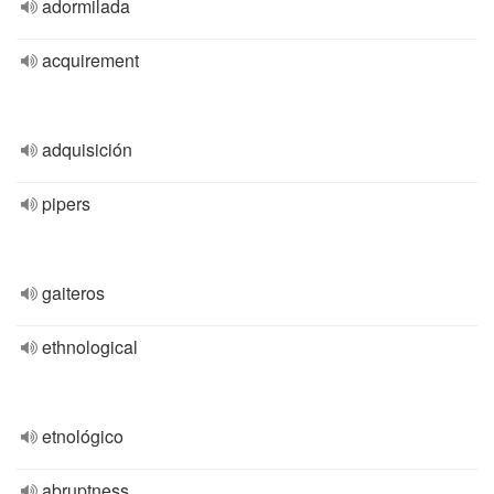
adormilada
acquirement
adquisición
pipers
gaiteros
ethnological
etnológico
abruptness