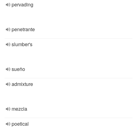
pervading
penetrante
slumber's
sueño
admixture
mezcla
poetical