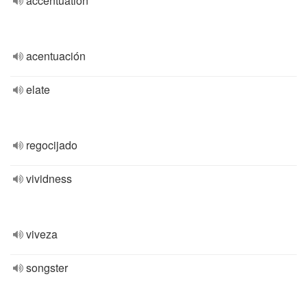
accentuation
acentuación
elate
regocijado
vividness
viveza
songster