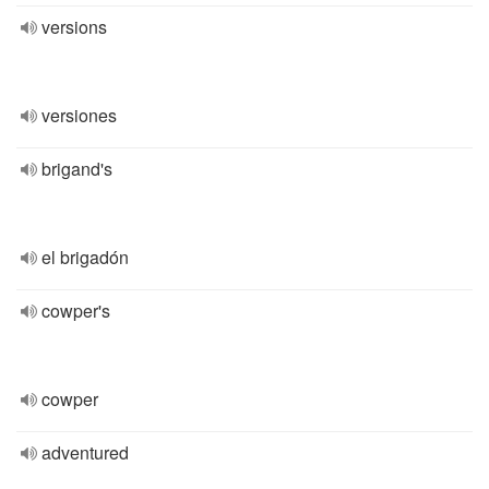
versions
versiones
brigand's
el brigadón
cowper's
cowper
adventured