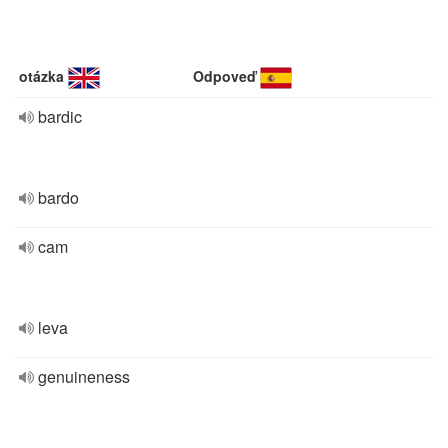
otázka
Odpoveď
bardic
bardo
cam
leva
genuineness