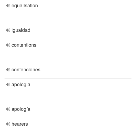
equalisation
igualdad
contentions
contenciones
apologia
apología
hearers