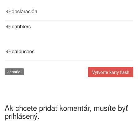
declaración
babblers
balbuceos
español
Vytvorte karty flash
Ak chcete pridať komentár, musíte byť
prihlásený.