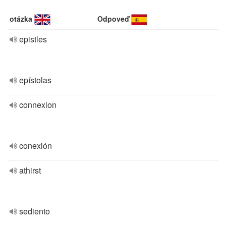
otázka
Odpoveď
epistles
epístolas
connexion
conexión
athirst
sediento