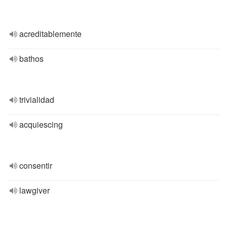
acreditablemente
bathos
trivialidad
acquiescing
consentir
lawgiver