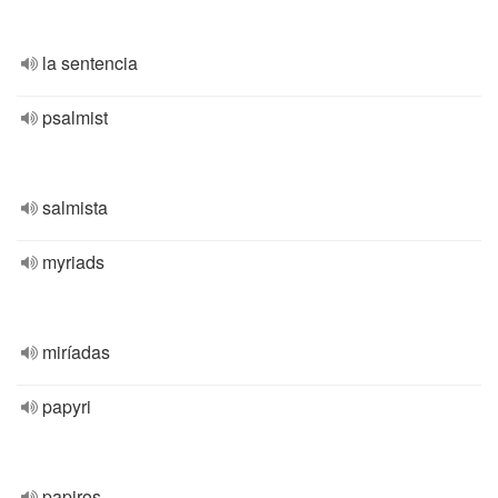
la sentencia
psalmist
salmista
myriads
miríadas
papyri
papiros