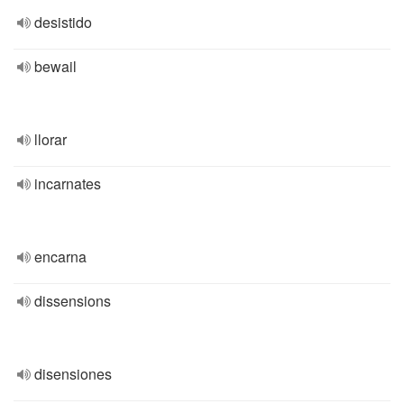
desistido
bewail
llorar
incarnates
encarna
dissensions
disensiones