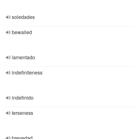
soledades
bewailed
lamentado
indefiniteness
indefinido
terseness
brevedad