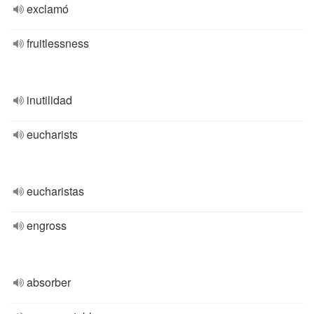
exclamó
fruitlessness
inutilidad
eucharists
eucharistas
engross
absorber