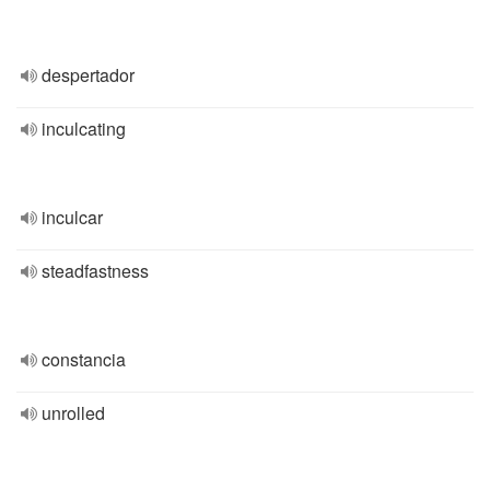
despertador
inculcating
inculcar
steadfastness
constancia
unrolled