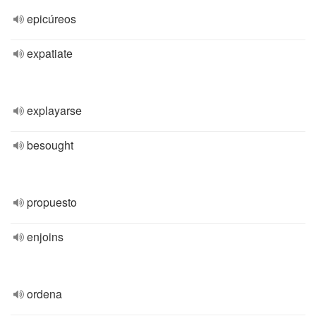
epicúreos
expatiate
explayarse
besought
propuesto
enjoins
ordena