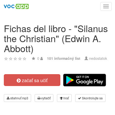
Toggl
navig
Fichas del libro - "Silanus
the Christian" (Edwin A.
Abbott)
0
101 informačný list
nedostatok
začať sa učiť
stiahnuť mp3
vytlačiť
hrať
Skontrolujte sa