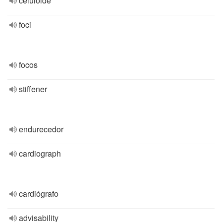
celuloide
foci
focos
stiffener
endurecedor
cardiograph
cardiógrafo
advisability