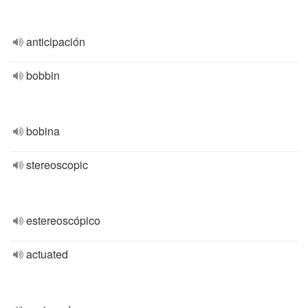
anticipación
bobbin
bobina
stereoscopic
estereoscópico
actuated