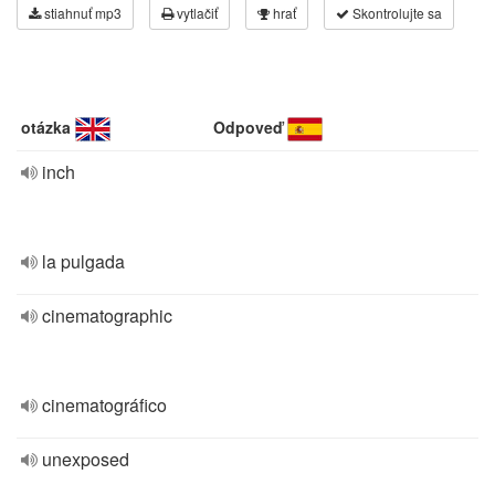
stiahnuť mp3
vytlačiť
hrať
Skontrolujte sa
otázka
Odpoveď
inch
la pulgada
cinematographic
cinematográfico
unexposed