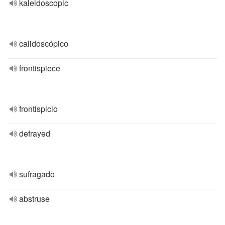
kaleidoscopic
calidoscópico
frontispiece
frontispicio
defrayed
sufragado
abstruse