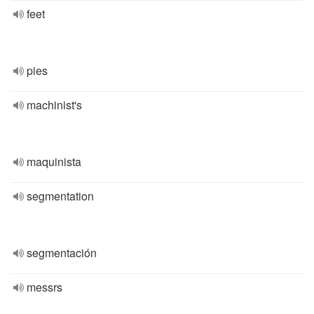
feet
pies
machinist's
maquinista
segmentation
segmentación
messrs