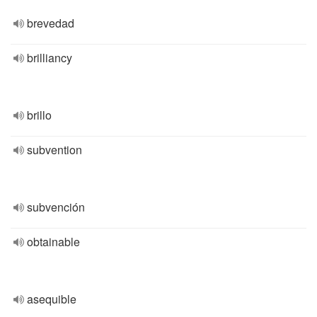
brevedad
brilliancy
brillo
subvention
subvención
obtainable
asequible