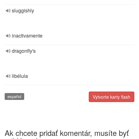
sluggishly
inactivamente
dragonfly's
libélula
español
Vytvorte karty flash
Ak chcete pridať komentár, musíte byť