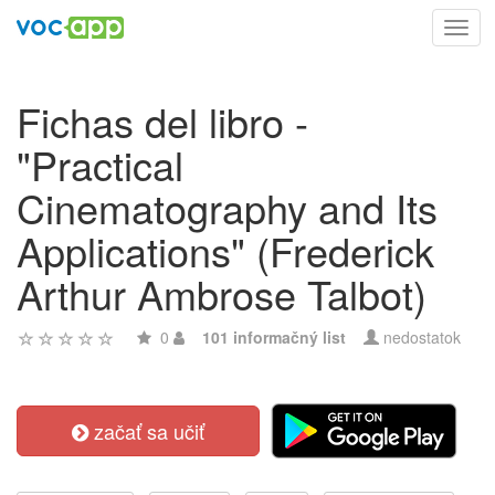
Toggl
navig
Fichas del libro -
"Practical
Cinematography and Its
Applications" (Frederick
Arthur Ambrose Talbot)
0
101 informačný list
nedostatok
začať sa učiť