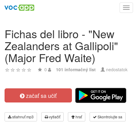
Toggl
navig
Fichas del libro - "New
Zealanders at Gallipoli"
(Major Fred Waite)
0
101 informačný list
nedostatok
začať sa učiť
stiahnuť mp3
vytlačiť
hrať
Skontrolujte sa