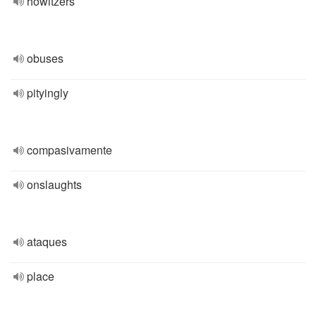
howitzers
obuses
pityingly
compasivamente
onslaughts
ataques
place