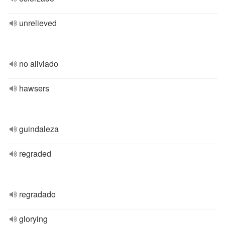
unrelieved
no aliviado
hawsers
guindaleza
regraded
regradado
glorying