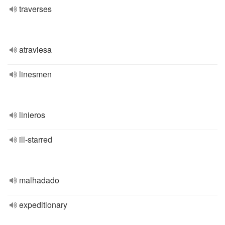
traverses
atraviesa
linesmen
linieros
ill-starred
malhadado
expeditionary