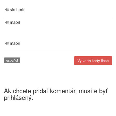
sin herir
maori
maorí
español
Vytvorte karty flash
Ak chcete pridať komentár, musíte byť
prihlásený.