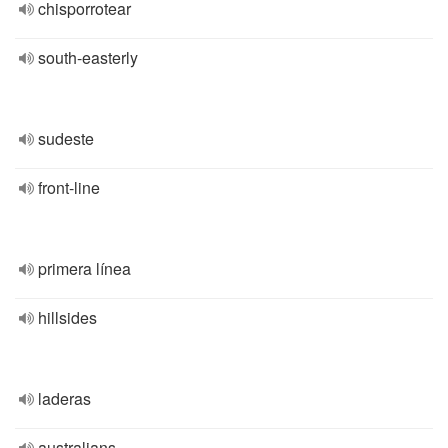
chisporrotear
south-easterly
sudeste
front-line
primera línea
hillsides
laderas
australians