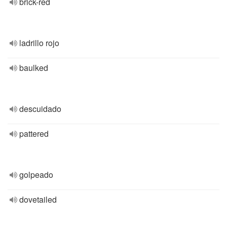
brick-red
ladrillo rojo
baulked
descuidado
pattered
golpeado
dovetailed