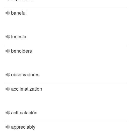
baneful
funesta
beholders
observadores
acclimatization
aclimatación
appreciably