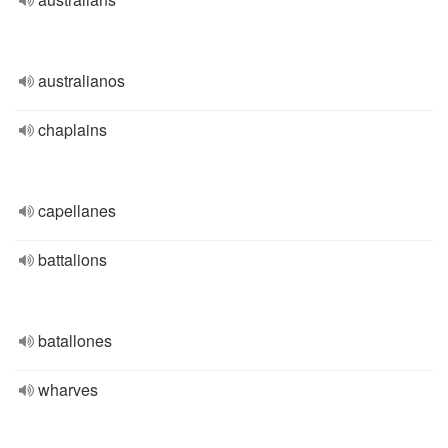
australianos
chaplains
capellanes
battalions
batallones
wharves