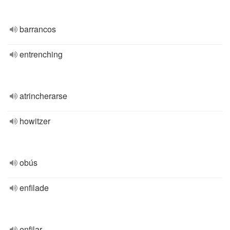
barrancos
entrenching
atrincherarse
howitzer
obús
enfilade
enfilar