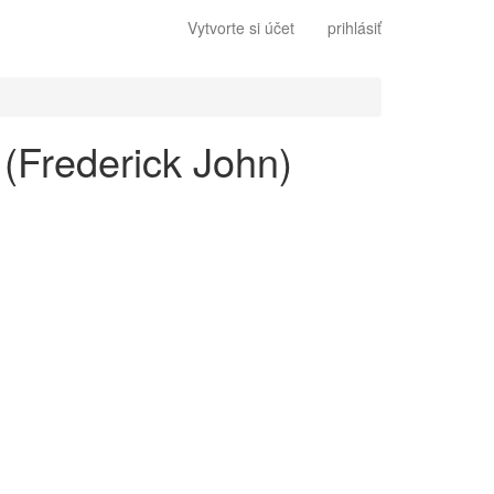
Vytvorte si účet
prihlásiť
. (Frederick John)