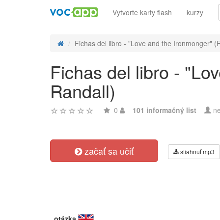
Vytvorte karty flash
kurzy
Fichas del libro - "Love and the Ironmonger" (F.
Fichas del libro - "Lo
Randall)
0
101 informačný list
ne
začať sa učiť
stiahnuť mp3
otázka