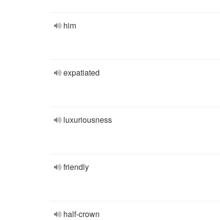
him
expatiated
luxuriousness
friendly
half-crown