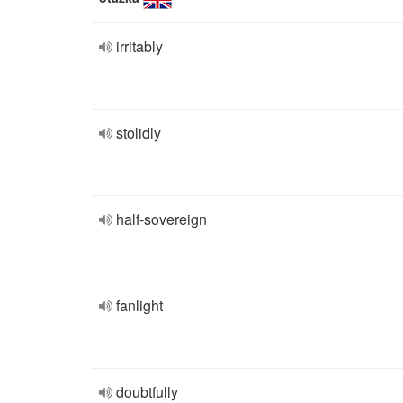
irritably
stolidly
half-sovereign
fanlight
doubtfully