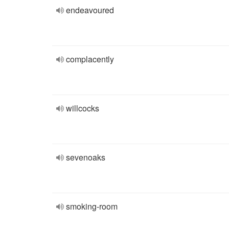
endeavoured
complacently
willcocks
sevenoaks
smoking-room