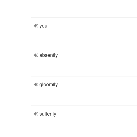
you
absently
gloomily
sullenly