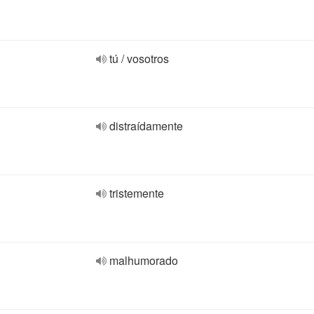
tú / vosotros
distraídamente
tristemente
malhumorado