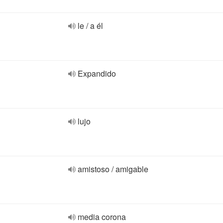
le / a él
Expandido
lujo
amistoso / amigable
media corona