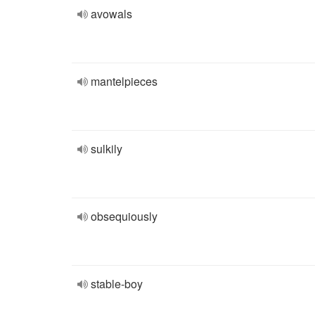
avowals
mantelpieces
sulkily
obsequiously
stable-boy