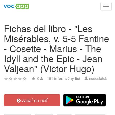
Toggl
navig
Fichas del libro - "Les
Misérables, v. 5-5 Fantine
- Cosette - Marius - The
Idyll and the Epic - Jean
Valjean" (Victor Hugo)
0
101 informačný list
nedostatok
začať sa učiť