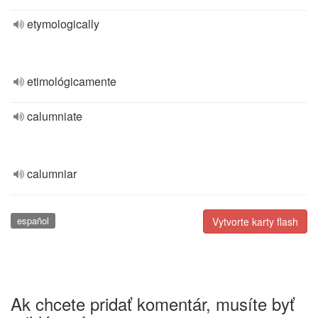
etymologically
etimológicamente
calumniate
calumniar
español
Vytvorte karty flash
Ak chcete pridať komentár, musíte byť