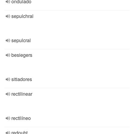
ondulado
sepulchral
sepulcral
besiegers
sitiadores
rectilinear
rectilíneo
redoubt