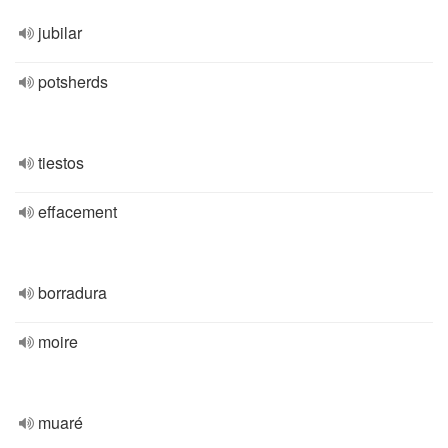
jubilar
potsherds
tiestos
effacement
borradura
moire
muaré