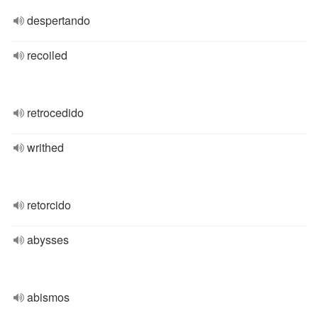
despertando
recoiled
retrocedido
writhed
retorcido
abysses
abismos