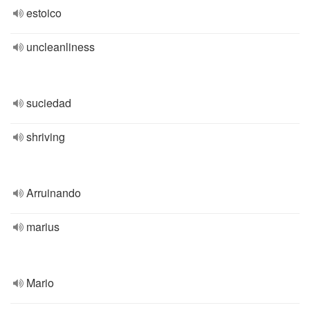
estoico
uncleanliness
suciedad
shriving
Arruinando
marius
Mario