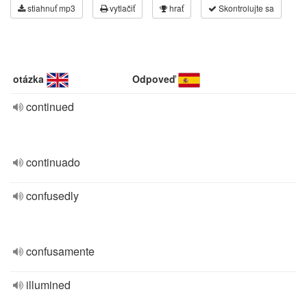
stiahnuť mp3
vytlačiť
hrať
Skontrolujte sa
otázka
Odpoveď
continued
continuado
confusedly
confusamente
illumined