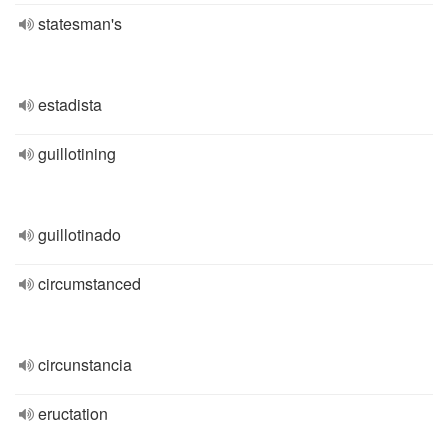
statesman's
estadista
guillotining
guillotinado
circumstanced
circunstancia
eructation