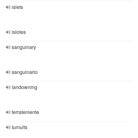
islets
islotes
sanguinary
sanguinario
landowning
terrateniente
tumults