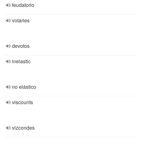
feudatorio
votaries
devotos
inelastic
no elástico
viscounts
vizcondes