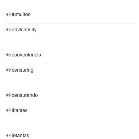
tumultos
advisability
conveniencia
censuring
censurando
litanies
letanías