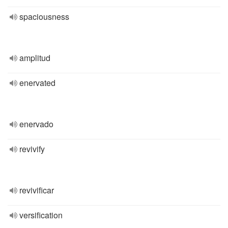
spaciousness
amplitud
enervated
enervado
revivify
revivificar
versification