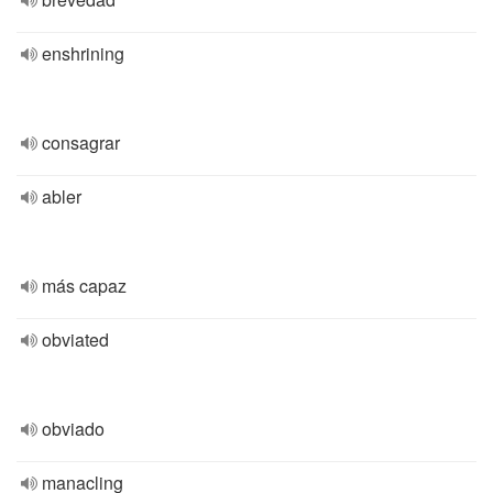
enshrining
consagrar
abler
más capaz
obviated
obviado
manacling