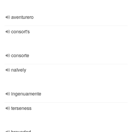
aventurero
consort's
consorte
naïvely
ingenuamente
terseness
brevedad