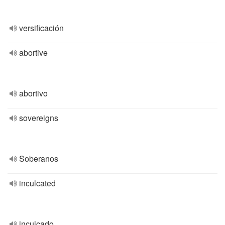
versificación
abortive
abortivo
sovereigns
Soberanos
inculcated
inculcado