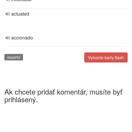
actuated
accionado
español
Vytvorte karty flash
Ak chcete pridať komentár, musíte byť
prihlásený.