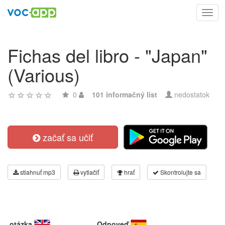
Toggl
navig
Fichas del libro - "Japan"
(Various)
0
101 informačný list
nedostatok
začať sa učiť
stiahnuť mp3
vytlačiť
hrať
Skontrolujte sa
otázka
Odpoveď