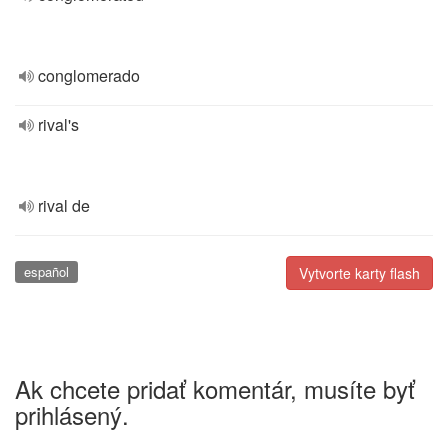
conglomerado
rival's
rival de
español
Vytvorte karty flash
Ak chcete pridať komentár, musíte byť
prihlásený.