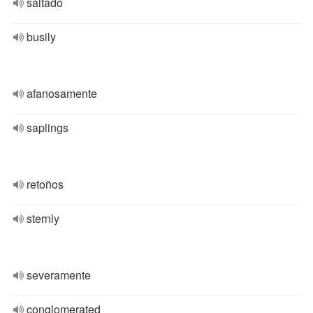
saltado
busily
afanosamente
saplings
retoños
sternly
severamente
conglomerated