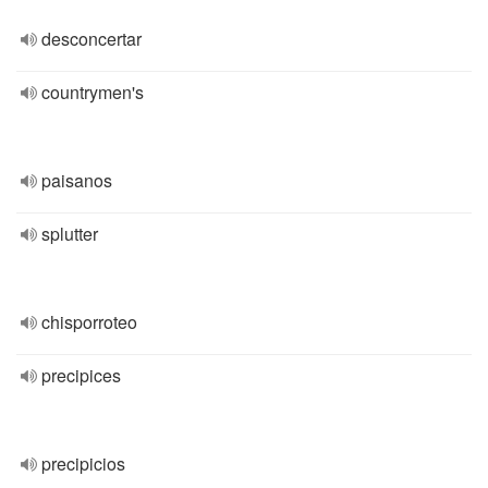
desconcertar
countrymen's
paisanos
splutter
chisporroteo
precipices
precipicios