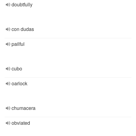
doubtfully
con dudas
pailful
cubo
oarlock
chumacera
obviated