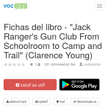
Toggl
navig
Fichas del libro - "Jack
Ranger's Gun Club From
Schoolroom to Camp and
Trail" (Clarence Young)
0
101 informačný list
nedostatok
začať sa učiť
stiahnuť mp3
vytlačiť
hrať
Skontrolujte sa