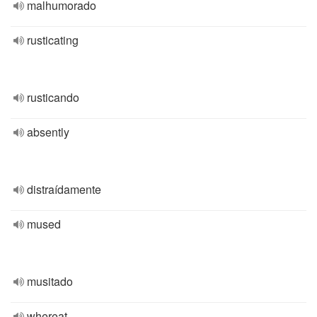
malhumorado
rusticating
rusticando
absently
distraídamente
mused
musitado
whereat