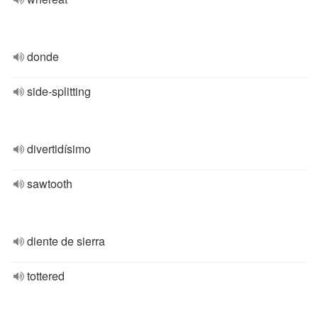
donde
side-splitting
divertidísimo
sawtooth
diente de sierra
tottered