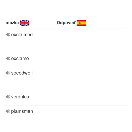
otázka
Odpoveď
exclaimed
exclamó
speedwell
verónica
plainsman