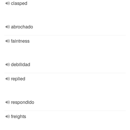
clasped
abrochado
faintness
debilidad
replied
respondido
freights