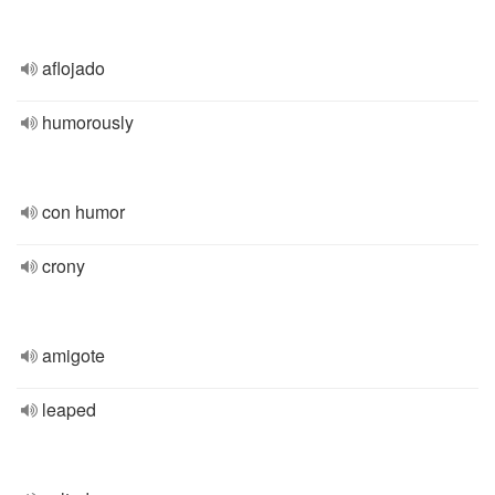
aflojado
humorously
con humor
crony
amigote
leaped