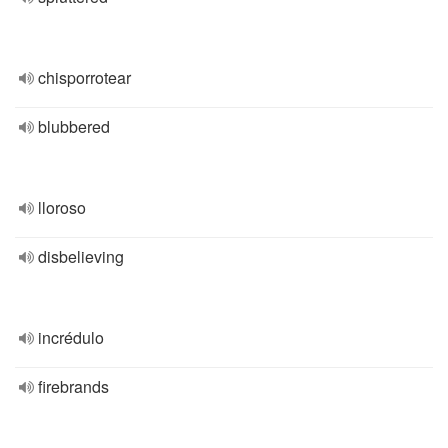
chisporrotear
blubbered
lloroso
disbelieving
incrédulo
firebrands