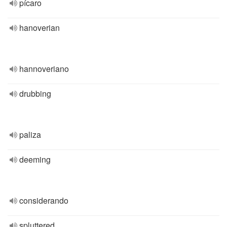
pícaro
hanoverian
hannoveriano
drubbing
paliza
deeming
considerando
spluttered