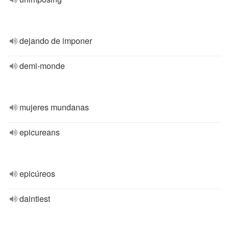
dejando de imponer
demi-monde
mujeres mundanas
epicureans
epicúreos
daintiest