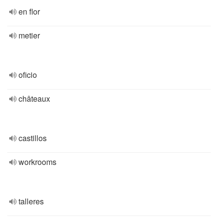
en flor
metier
oficio
châteaux
castillos
workrooms
talleres