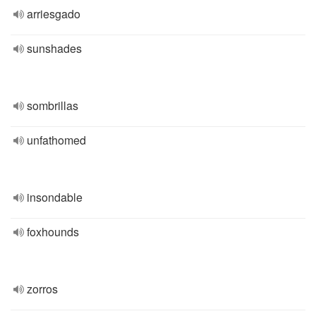
arriesgado
sunshades
sombrillas
unfathomed
insondable
foxhounds
zorros