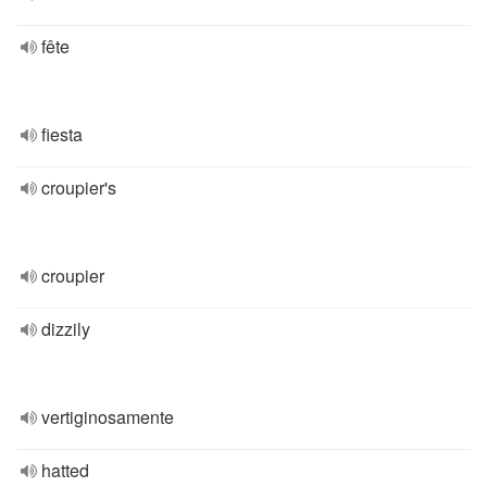
fête
fiesta
croupier's
croupier
dizzily
vertiginosamente
hatted