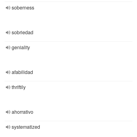
soberness
sobriedad
geniality
afabilidad
thriftily
ahorrativo
systematized