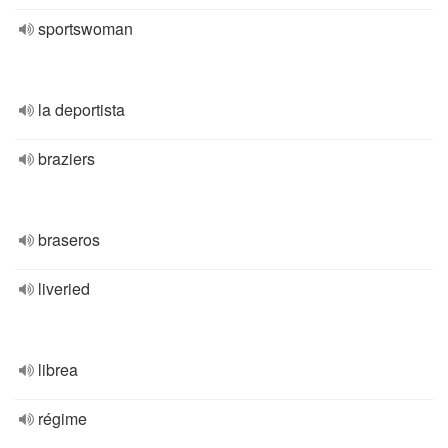
sportswoman
la deportista
braziers
braseros
liveried
librea
régime