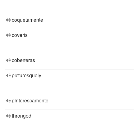
coquetamente
coverts
coberteras
picturesquely
pintorescamente
thronged