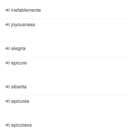
inefablemente
joyousness
alegría
epicure
sibarita
epicures
epicúreos