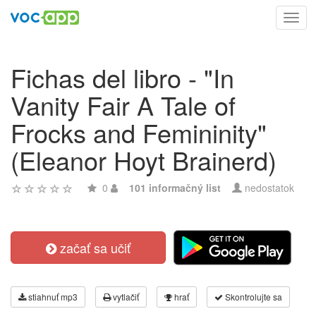
Toggl
navig
Fichas del libro - "In
Vanity Fair A Tale of
Frocks and Femininity"
(Eleanor Hoyt Brainerd)
0
101 informačný list
nedostatok
začať sa učiť
stiahnuť mp3
vytlačiť
hrať
Skontrolujte sa