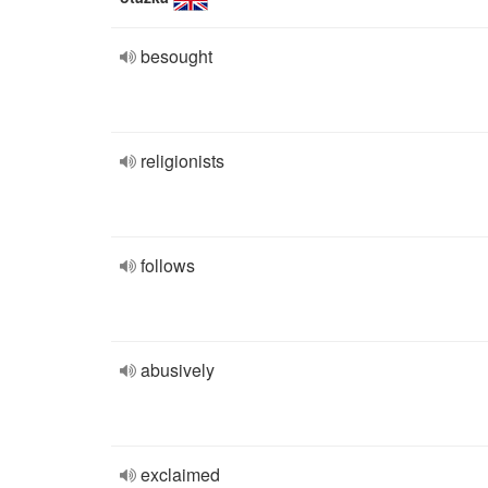
besought
religionists
follows
abusively
exclaimed