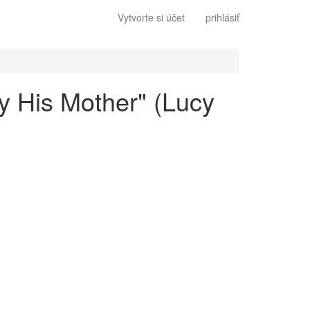
Vytvorte si účet
prihlásiť
by His Mother" (Lucy