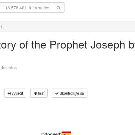
 ...
istory of the Prophet Joseph 
dostatok
vytlačiť
hrať
Skontrolujte sa
Odpoveď