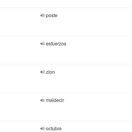
poste
esfuerzos
zion
maldecir
octubre