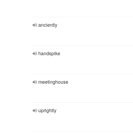
anciently
handspike
meetinghouse
uprightly