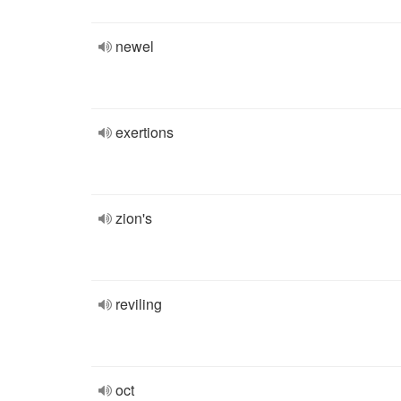
newel
exertions
zion's
reviling
oct