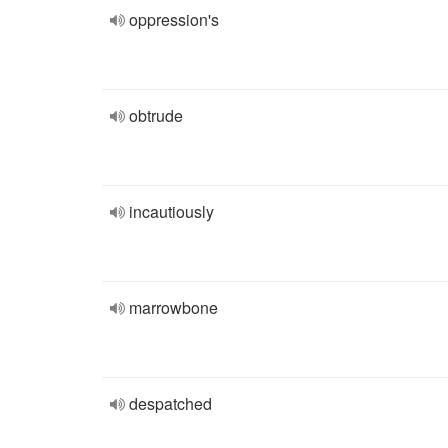
oppression's
obtrude
incautiously
marrowbone
despatched