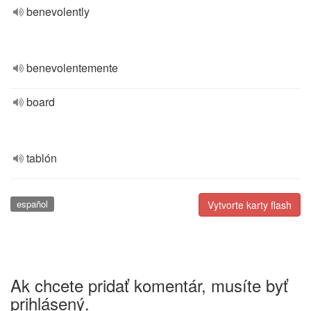
benevolently
benevolentemente
board
tablón
español
Vytvorte karty flash
Ak chcete pridať komentár, musíte byť
prihlásený.