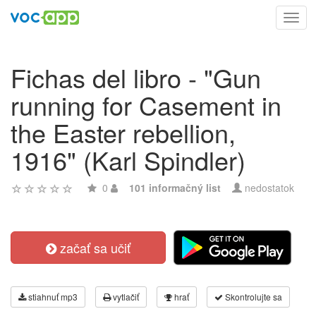
Toggl
navig
Fichas del libro - "Gun
running for Casement in
the Easter rebellion,
1916" (Karl Spindler)
0
101 informačný list
nedostatok
začať sa učiť
stiahnuť mp3
vytlačiť
hrať
Skontrolujte sa