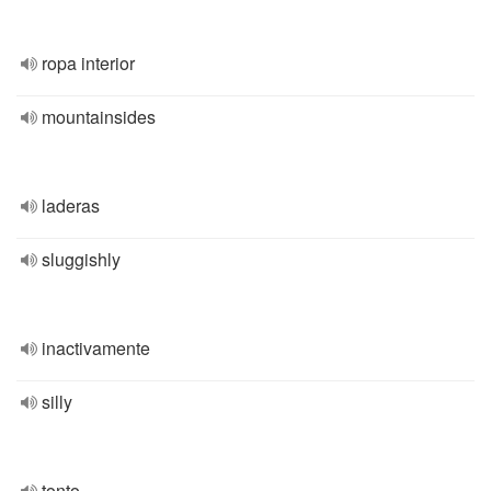
ropa interior
mountainsides
laderas
sluggishly
inactivamente
silly
tonto