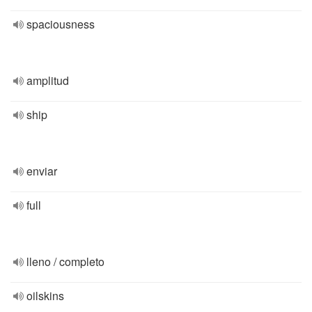
spaciousness
amplitud
ship
enviar
full
lleno / completo
oilskins