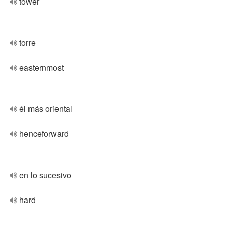
tower
torre
easternmost
él más oriental
henceforward
en lo sucesivo
hard