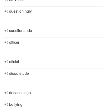
questioningly
cuestionando
officer
oficial
disquietude
desasosiego
bellying