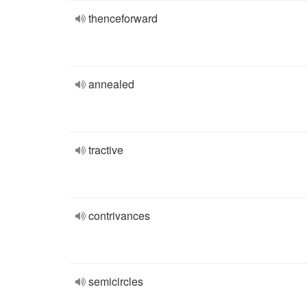
thenceforward
annealed
tractive
contrivances
semicircles