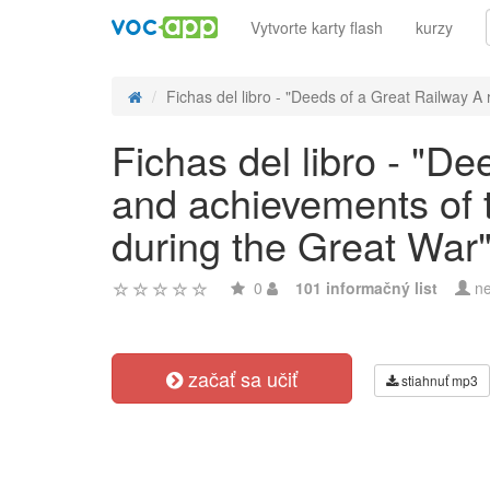
Vytvorte karty flash
kurzy
Fichas del libro - "Deeds of a Great Railway A r
Fichas del libro - "De
and achievements of
during the Great War"
0
101 informačný list
ne
začať sa učiť
stiahnuť mp3