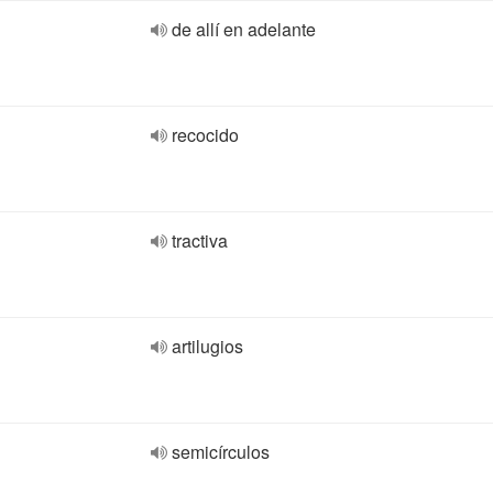
de allí en adelante
recocido
tractiva
artilugios
semicírculos