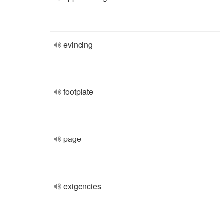
evincing
footplate
page
exigencies