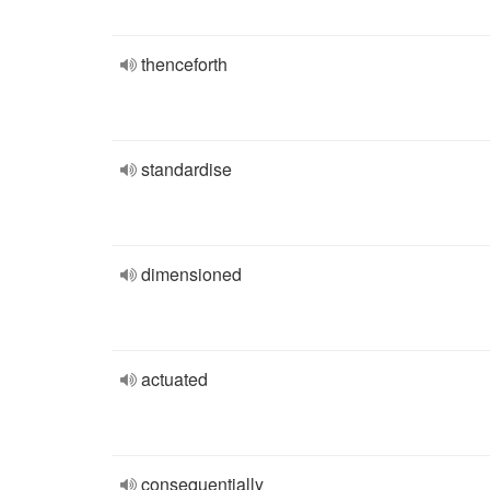
thenceforth
standardise
dimensioned
actuated
consequentially