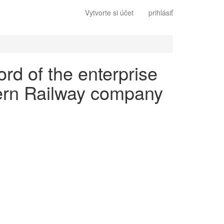
Vytvorte si účet
prihlásiť
ord of the enterprise
ern Railway company