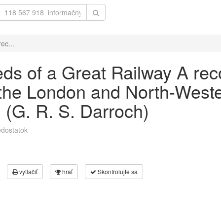
ec...
eds of a Great Railway A rec
 the London and North-West
 (G. R. S. Darroch)
dostatok
vytlačiť
hrať
Skontrolujte sa