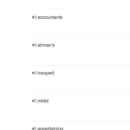
accountants
airman's
inexpert
midst
appertaining