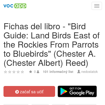
Toggl
navig
Fichas del libro - "Bird
Guide: Land Birds East of
the Rockies From Parrots
to Bluebirds" (Chester A.
(Chester Albert) Reed)
0
101 informačný list
nedostatok
začať sa učiť