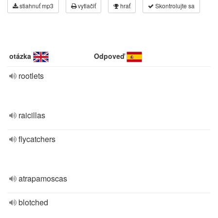
stiahnuť mp3
vytlačiť
hrať
Skontrolujte sa
otázka
Odpoveď
rootlets
raicillas
flycatchers
atrapamoscas
blotched