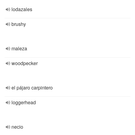
lodazales
brushy
maleza
woodpecker
el pájaro carpintero
loggerhead
necio