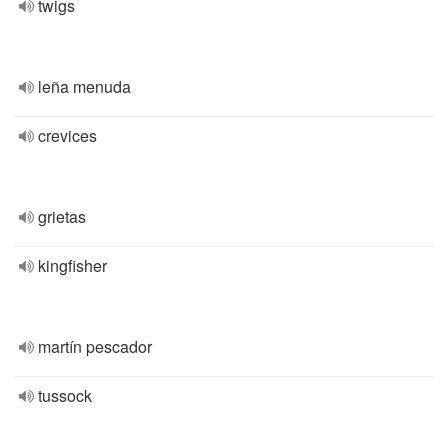
twigs
leña menuda
crevices
grietas
kingfisher
martín pescador
tussock