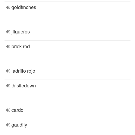
goldfinches
jilgueros
brick-red
ladrillo rojo
thistledown
cardo
gaudily