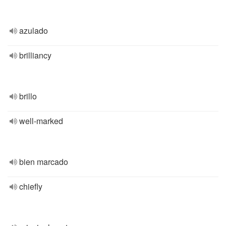
azulado
brilliancy
brillo
well-marked
bien marcado
chiefly