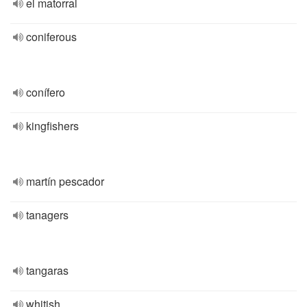
el matorral
coniferous
conífero
kingfishers
martín pescador
tanagers
tangaras
whitish