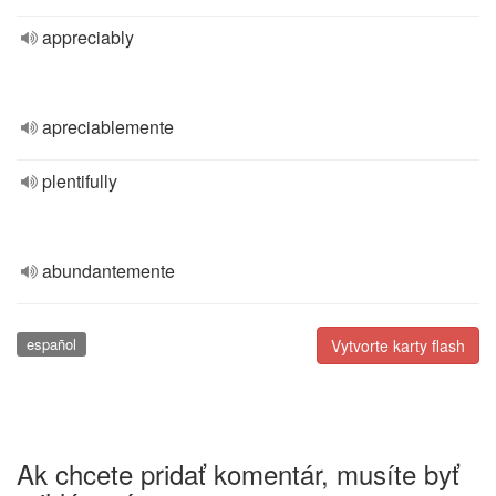
appreciably
apreciablemente
plentifully
abundantemente
español
Vytvorte karty flash
Ak chcete pridať komentár, musíte byť