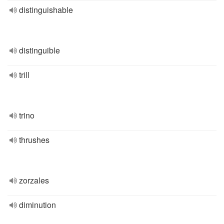
distinguishable
distinguible
trill
trino
thrushes
zorzales
diminution