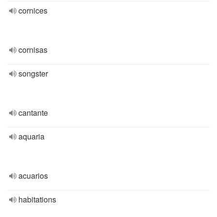
cornices
cornisas
songster
cantante
aquaria
acuarios
habitations