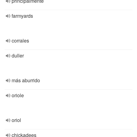
principalmente
farmyards
corrales
duller
más aburrido
oriole
oriol
chickadees