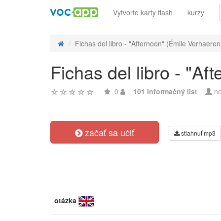
Vytvorte karty flash
kurzy
Fichas del libro - "Afternoon" (Émile Verhaeren
Fichas del libro - "A
0
101 informačný list
ne
začať sa učiť
stiahnuť mp3
otázka