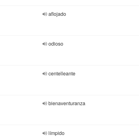
aflojado
odioso
centelleante
bienaventuranza
límpido