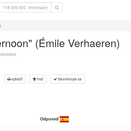
)
fternoon" (Émile Verhaeren)
dostatok
vytlačiť
hrať
Skontrolujte sa
Odpoveď