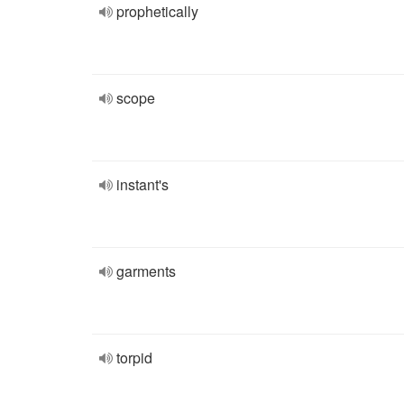
prophetically
scope
instant's
garments
torpid