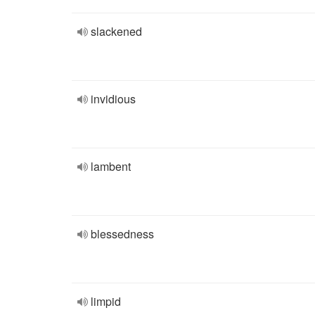
slackened
invidious
lambent
blessedness
limpid