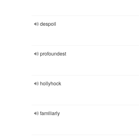
despoil
profoundest
hollyhock
familiarly