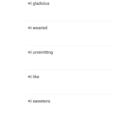
gladiolus
wearied
unremitting
like
sweetens