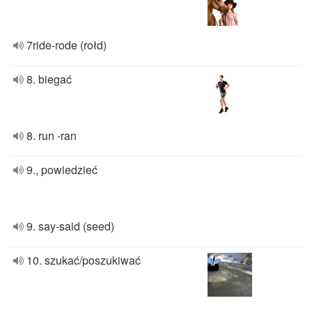
7ride-rode (rołd)
8. biegać
8. run -ran
9., powiedzieć
9. say-said (seed)
10. szukać/poszukiwać