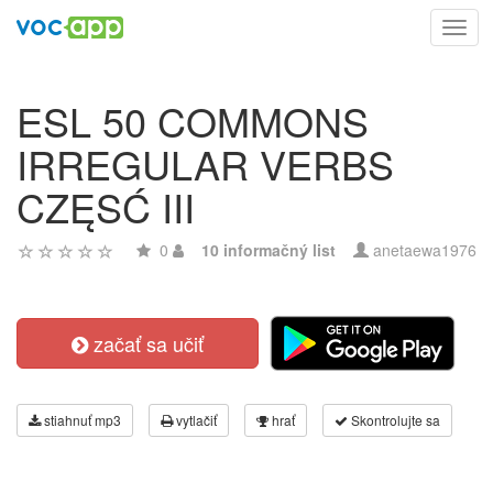
Toggl
navig
ESL 50 COMMONS
IRREGULAR VERBS
CZĘSĆ III
0
10 informačný list
anetaewa1976
začať sa učiť
stiahnuť mp3
vytlačiť
hrať
Skontrolujte sa