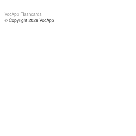
VocApp Flashcards
© Copyright 2026 VocApp
02-798 Mielczarskiego 8/58
Warsaw, Poland (EU)
O nás
podmienky
náš tím
100% záruka
Blog
zásady ochrany osobných údajo
predpisy
kontakt
GDPR
kontakt
kurzy
help