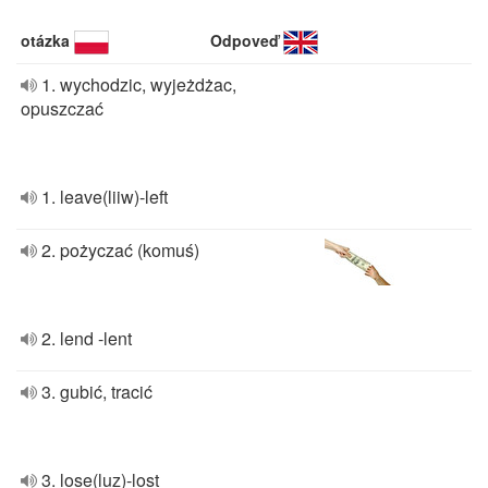
otázka
Odpoveď
1. wychodzic, wyjeżdżac,
opuszczać
1. leave(liiw)-left
2. pożyczać (komuś)
2. lend -lent
3. gubić, tracić
3. lose(luz)-lost