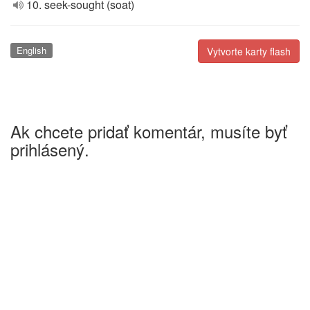
10. seek-sought (soat)
English
Vytvorte karty flash
Ak chcete pridať komentár, musíte byť
prihlásený.