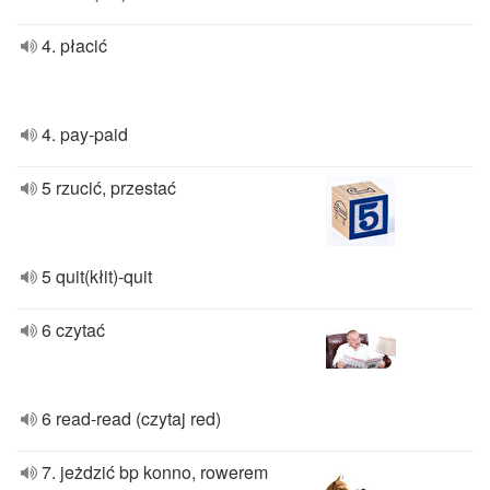
4. płacić
4. pay-paid
5 rzucić, przestać
5 quit(kłit)-quit
6 czytać
6 read-read (czytaj red)
7. jeżdzić bp konno, rowerem