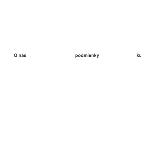
O nás
podmienky
k
náš tím
100% záruka
ve
Blog
zásady ochrany osobných údajo
v
predpisy
ve
kontakt
GDPR
ve
kontakt
ve
viac
ve
help
nové karty
ve
Často kladené otázky
niektoré blogy
katalóg