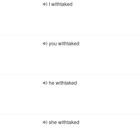
I withtaked
you withtaked
he withtaked
she withtaked