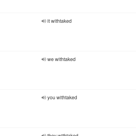
it withtaked
we withtaked
you withtaked
they withtaked