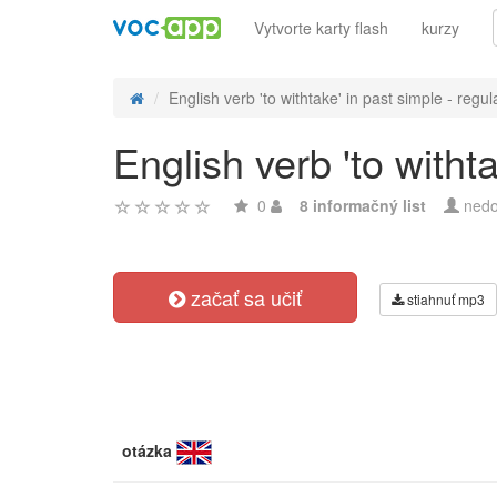
Vytvorte karty flash
kurzy
English verb 'to withtake' in past simple - regula
English verb 'to witht
0
8 informačný list
nedo
začať sa učiť
stiahnuť mp3
otázka