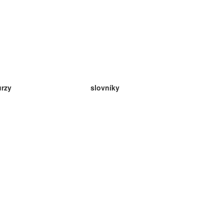
urzy
slovníky
da angličtina
v
eda nemčina
da španielčina
da francúzština
da ruština
da nórčina
da švédčina