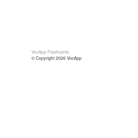
VocApp Flashcards
© Copyright 2026 VocApp
02-798 Mielczarskiego 8/58
Warsaw, Poland (EU)