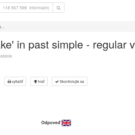
...
ake' in past simple - regular
statok
vytlačiť
hrať
Skontrolujte sa
Odpoveď