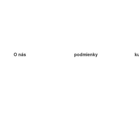
O nás
podmienky
k
náš tím
100% záruka
ve
Blog
zásady ochrany osobných údajo
v
predpisy
ve
kontakt
GDPR
ve
kontakt
ve
viac
ve
help
nové karty
ve
Často kladené otázky
niektoré blogy
katalóg