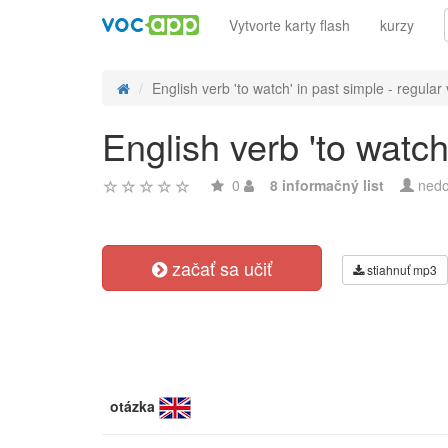
Vytvorte karty flash
kurzy
English verb 'to watch' in past simple - regular v
English verb 'to watch
0
8 informačný list
nedo
začať sa učiť
stiahnuť mp3
otázka