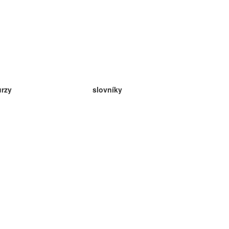
urzy
slovníky
da angličtina
v
eda nemčina
da španielčina
da francúzština
da ruština
da nórčina
da švédčina