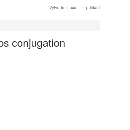
Vytvorte si účet
prihlásiť
rbs conjugation