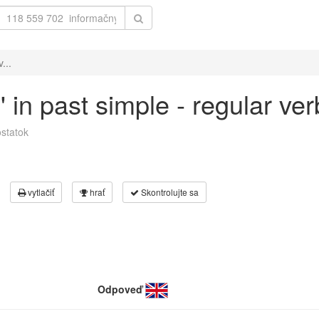
...
' in past simple - regular ve
statok
vytlačiť
hrať
Skontrolujte sa
Odpoveď