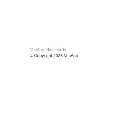
VocApp Flashcards
© Copyright 2026 VocApp
02-798 Mielczarskiego 8/58
Warsaw, Poland (EU)