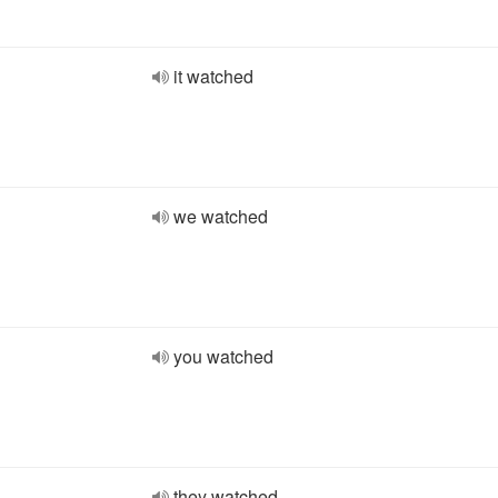
it watched
we watched
you watched
they watched