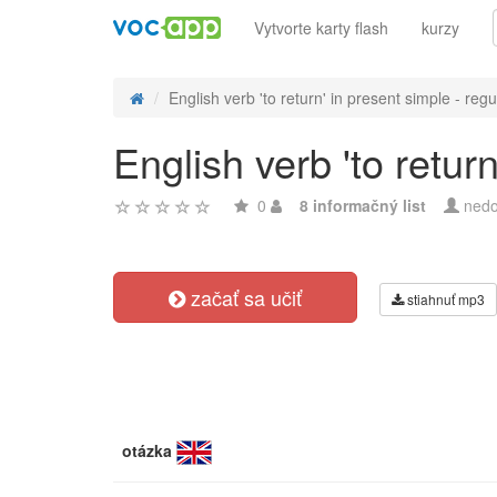
Vytvorte karty flash
kurzy
English verb 'to return' in present simple - regul
English verb 'to retur
0
8 informačný list
nedo
začať sa učiť
stiahnuť mp3
otázka