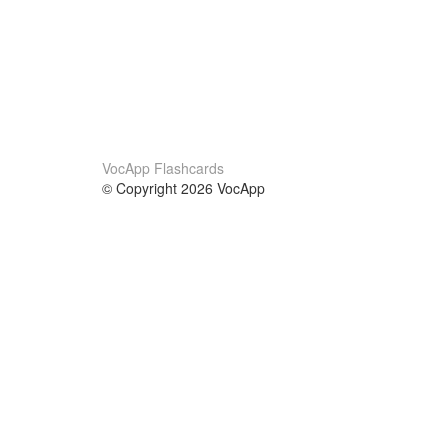
VocApp Flashcards
© Copyright 2026 VocApp
02-798 Mielczarskiego 8/58
Warsaw, Poland (EU)