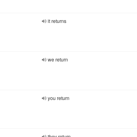
it returns
we return
you return
they return