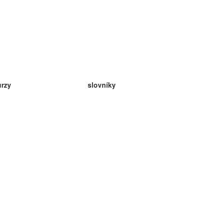
urzy
slovníky
da angličtina
v
eda nemčina
da španielčina
da francúzština
da ruština
da nórčina
da švédčina