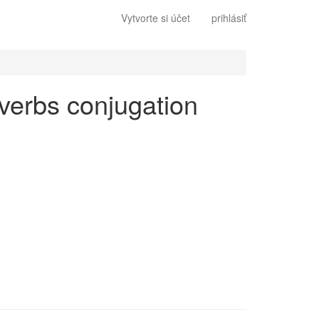
Vytvorte si účet
prihlásiť
r verbs conjugation