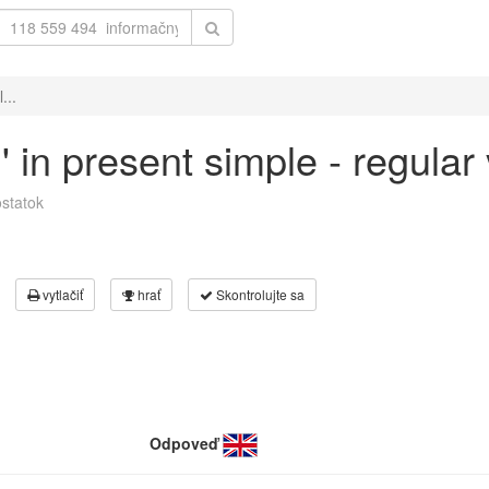
...
n' in present simple - regula
statok
vytlačiť
hrať
Skontrolujte sa
Odpoveď