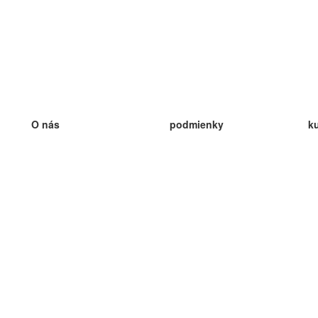
O nás
podmienky
k
náš tím
100% záruka
ve
Blog
zásady ochrany osobných údajo
v
predpisy
ve
kontakt
GDPR
ve
kontakt
ve
viac
ve
help
nové karty
ve
Často kladené otázky
niektoré blogy
katalóg