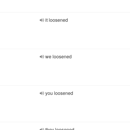
it loosened
we loosened
you loosened
they loosened