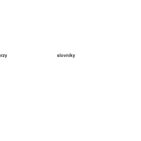
urzy
slovníky
da angličtina
v
eda nemčina
da španielčina
da francúzština
da ruština
da nórčina
da švédčina