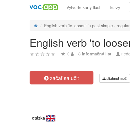
Vytvorte karty flash
kurzy
English verb 'to loosen' in past simple - regular 
English verb 'to loose
0
8 informačný list
nedo
začať sa učiť
stiahnuť mp3
otázka