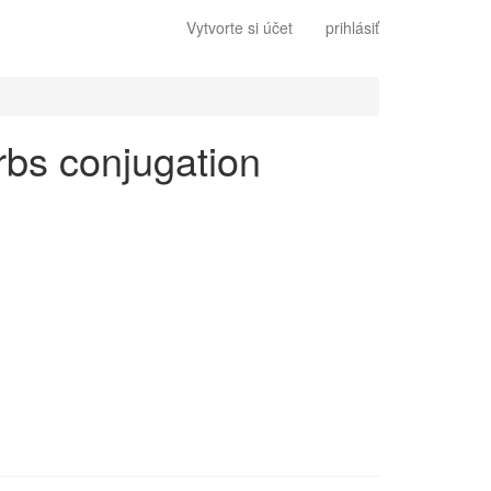
Vytvorte si účet
prihlásiť
erbs conjugation