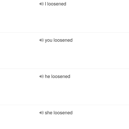
I loosened
you loosened
he loosened
she loosened