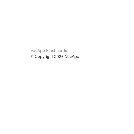
VocApp Flashcards
© Copyright 2026 VocApp
02-798 Mielczarskiego 8/58
Warsaw, Poland (EU)