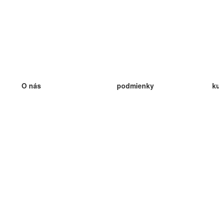
O nás
podmienky
k
náš tím
100% záruka
ve
Blog
zásady ochrany osobných údajo
v
predpisy
ve
kontakt
GDPR
ve
kontakt
ve
viac
ve
help
nové karty
ve
Často kladené otázky
niektoré blogy
katalóg