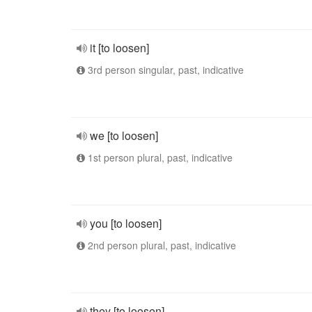
it [to loosen]
3rd person singular, past, indicative
we [to loosen]
1st person plural, past, indicative
you [to loosen]
2nd person plural, past, indicative
they [to loosen]