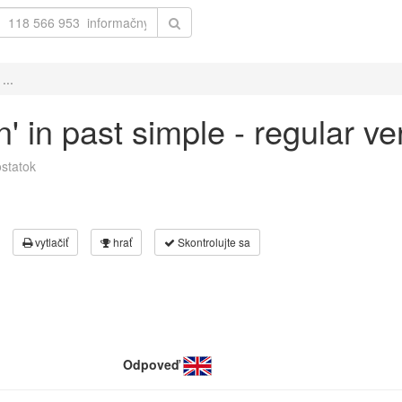
...
n' in past simple - regular v
statok
vytlačiť
hrať
Skontrolujte sa
Odpoveď