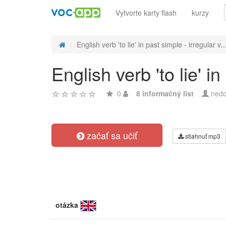
Vytvorte karty flash
kurzy
English verb 'to lie' in past simple - irregular v..
English verb 'to lie' i
0
8 informačný list
nedo
začať sa učiť
stiahnuť mp3
otázka