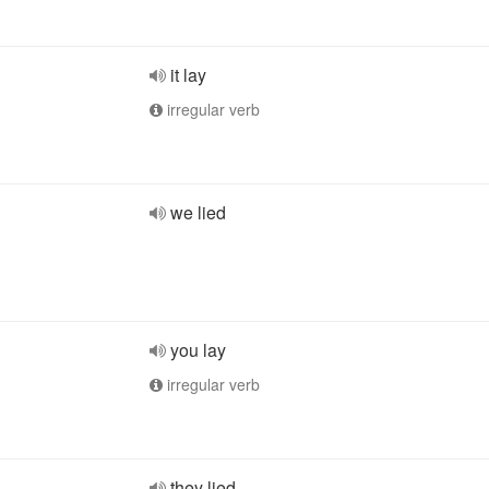
it lay
irregular verb
we lied
you lay
irregular verb
they lied