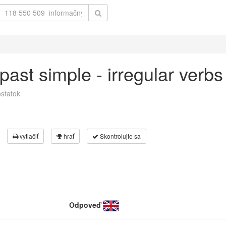
.
n past simple - irregular verb
statok
vytlačiť
hrať
Skontrolujte sa
Odpoveď