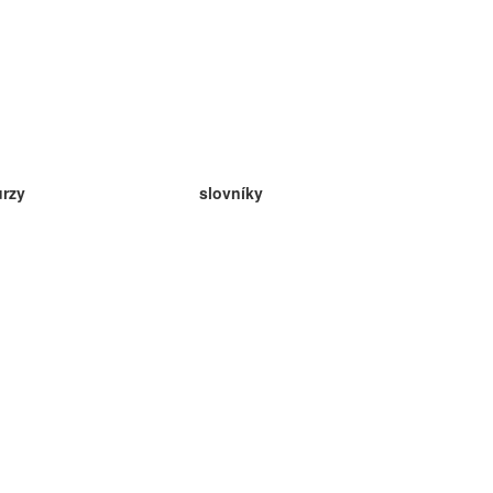
urzy
slovníky
da angličtina
v
eda nemčina
da španielčina
da francúzština
da ruština
da nórčina
da švédčina