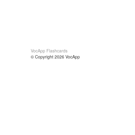
VocApp Flashcards
© Copyright 2026 VocApp
02-798 Mielczarskiego 8/58
Warsaw, Poland (EU)