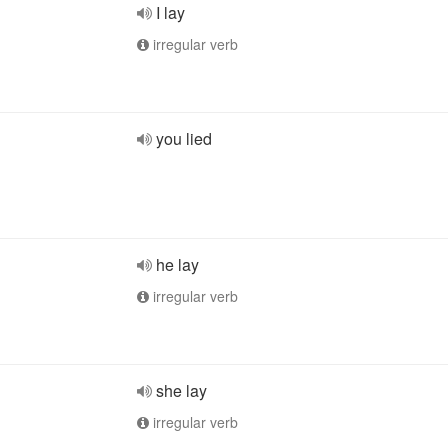
I lay
irregular verb
you lied
he lay
irregular verb
she lay
irregular verb