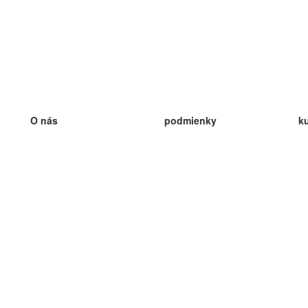
O nás
podmienky
k
náš tím
100% záruka
ve
Blog
zásady ochrany osobných údajo
v
predpisy
ve
kontakt
GDPR
ve
kontakt
ve
viac
ve
help
nové karty
ve
Často kladené otázky
niektoré blogy
katalóg