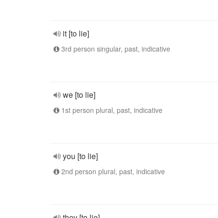
it [to lie]
3rd person singular, past, indicative
we [to lie]
1st person plural, past, indicative
you [to lie]
2nd person plural, past, indicative
they [to lie]