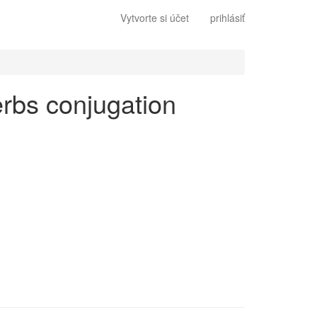
Vytvorte si účet
prihlásiť
verbs conjugation