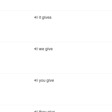
it gives
we give
you give
they give