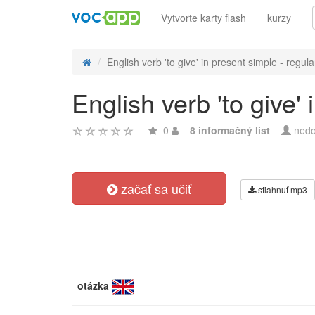
Vytvorte karty flash
kurzy
English verb 'to give' in present simple - regular
English verb 'to give'
0
8 informačný list
nedo
začať sa učiť
stiahnuť mp3
otázka