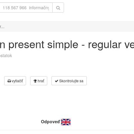
...
 in present simple - regular 
statok
vytlačiť
hrať
Skontrolujte sa
Odpoveď