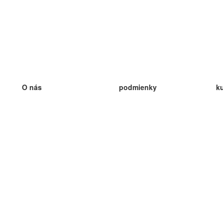
O nás
podmienky
k
náš tím
100% záruka
ve
Blog
zásady ochrany osobných údajo
v
predpisy
ve
kontakt
GDPR
ve
kontakt
ve
viac
ve
help
nové karty
ve
Často kladené otázky
niektoré blogy
katalóg