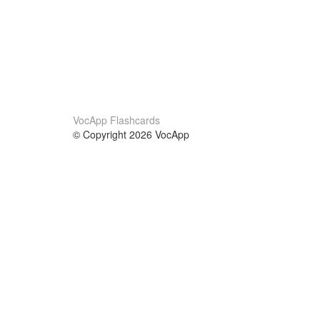
VocApp Flashcards
© Copyright 2026 VocApp
02-798 Mielczarskiego 8/58
Warsaw, Poland (EU)