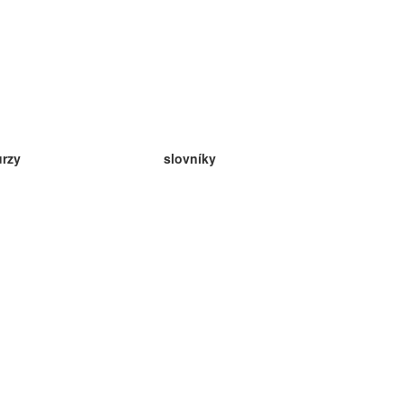
urzy
slovníky
da angličtina
v
eda nemčina
da španielčina
da francúzština
da ruština
da nórčina
da švédčina