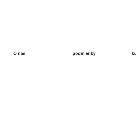
O nás
podmienky
k
náš tím
100% záruka
ve
Blog
zásady ochrany osobných údajo
v
predpisy
ve
kontakt
GDPR
ve
kontakt
ve
viac
ve
help
nové karty
ve
Často kladené otázky
niektoré blogy
katalóg