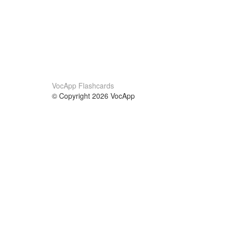
VocApp Flashcards
© Copyright 2026 VocApp
02-798 Mielczarskiego 8/58
Warsaw, Poland (EU)