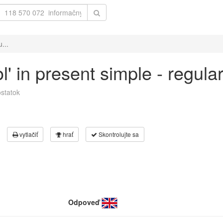
...
ol' in present simple - regul
statok
vytlačiť
hrať
Skontrolujte sa
Odpoveď