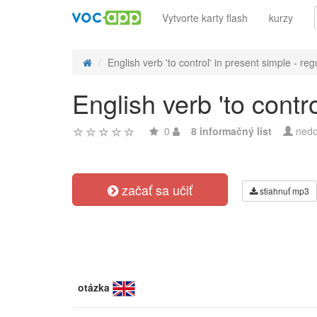
Vytvorte karty flash
kurzy
English verb 'to control' in present simple - regu
English verb 'to contr
0
8 informačný list
nedo
začať sa učiť
stiahnuť mp3
otázka