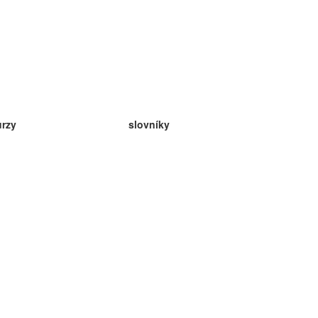
urzy
slovníky
da angličtina
v
eda nemčina
da španielčina
da francúzština
da ruština
da nórčina
da švédčina