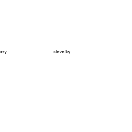
urzy
slovníky
da angličtina
v
eda nemčina
da španielčina
da francúzština
da ruština
da nórčina
da švédčina