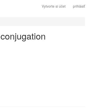
Vytvorte si účet
prihlásiť
s conjugation