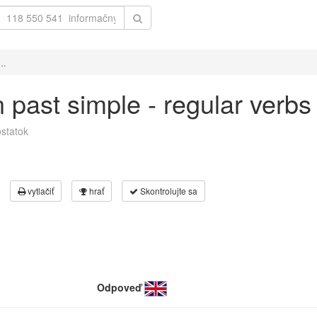
..
 in past simple - regular verb
statok
vytlačiť
hrať
Skontrolujte sa
Odpoveď