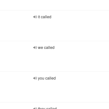
it called
we called
you called
they called