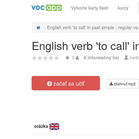
Vytvorte karty flash
kurzy
English verb 'to call' in past simple - regular ve.
English verb 'to call'
0
8 informačný list
nedo
začať sa učiť
stiahnuť mp3
otázka