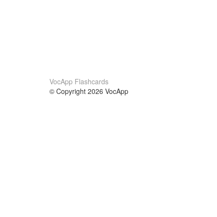
VocApp Flashcards
© Copyright 2026 VocApp
02-798 Mielczarskiego 8/58
Warsaw, Poland (EU)