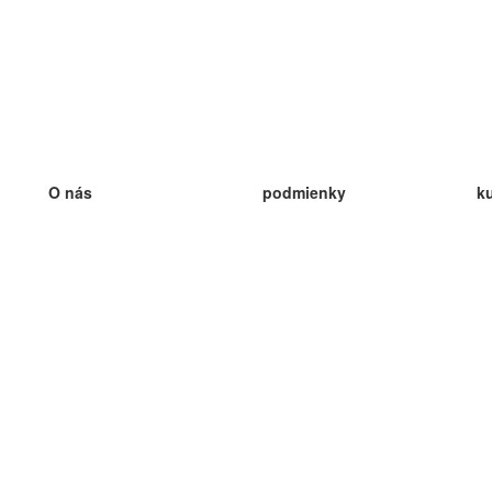
O nás
podmienky
k
náš tím
100% záruka
ve
Blog
zásady ochrany osobných údajo
v
predpisy
ve
kontakt
GDPR
ve
kontakt
ve
viac
ve
help
nové karty
ve
Často kladené otázky
niektoré blogy
katalóg