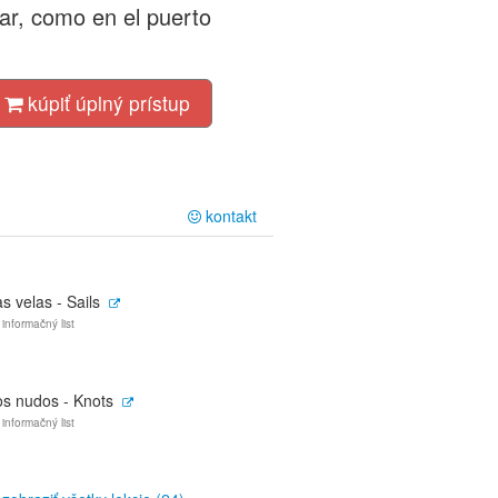
ar, como en el puerto
kúpiť úplný prístup
kontakt
s velas - Sails
 informačný list
os nudos - Knots
 informačný list