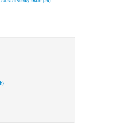
zobraziť všetky lekcie (24)
h)