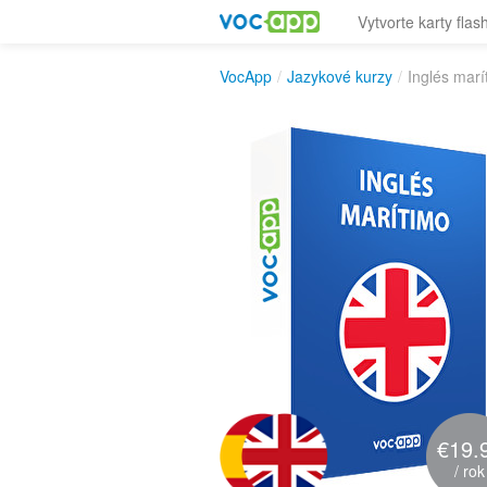
Vytvorte karty flas
VocApp
/
Jazykové kurzy
/
Inglés marí
€19.
/ rok