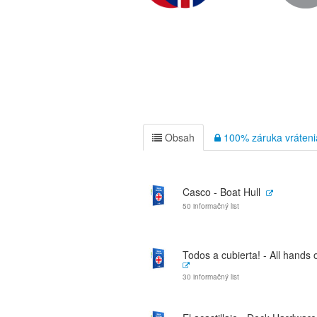
Obsah
100% záruka vráteni
Casco - Boat Hull
50 informačný list
Todos a cubierta! - All hands 
30 informačný list