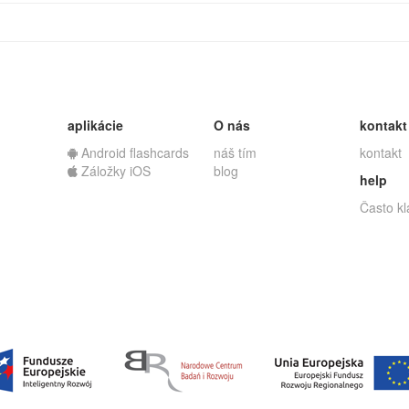
aplikácie
O nás
kontakt
Android flashcards
náš tím
kontakt
Záložky iOS
blog
help
Často k