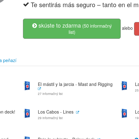
Te sentirás más seguro – tanto en el m
skúste to zdarma
(50 informačný
alebo
list)
a peňazí
El mástil y la jarcia - Mast and Rigging
La
25
27 informačný list
on deck!
Los Cabos - Lines
L
29 informačný list
19