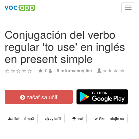
Toggl
navig
Conjugación del verbo
regular 'to use' en inglés
en present simple
0
8 informačný list
nedostatok
začať sa učiť
stiahnuť mp3
vytlačiť
hrať
Skontrolujte sa