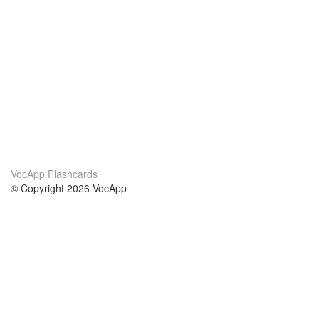
VocApp Flashcards
© Copyright 2026 VocApp
02-798 Mielczarskiego 8/58
Warsaw, Poland (EU)