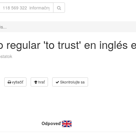
s...
regular 'to trust' en inglés 
statok
vytlačiť
hrať
Skontrolujte sa
Odpoveď