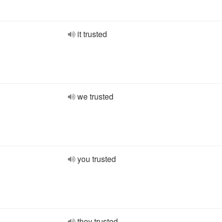
it trusted
we trusted
you trusted
they trusted