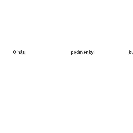
O nás
podmienky
k
náš tím
100% záruka
ve
Blog
zásady ochrany osobných údajo
v
predpisy
ve
kontakt
GDPR
ve
kontakt
ve
viac
ve
help
nové karty
ve
Často kladené otázky
niektoré blogy
katalóg