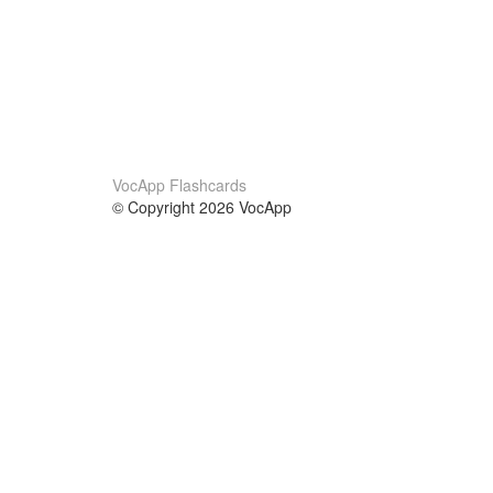
VocApp Flashcards
© Copyright 2026 VocApp
02-798 Mielczarskiego 8/58
Warsaw, Poland (EU)