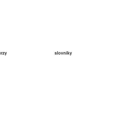
urzy
slovníky
da angličtina
v
eda nemčina
da španielčina
da francúzština
da ruština
da nórčina
da švédčina