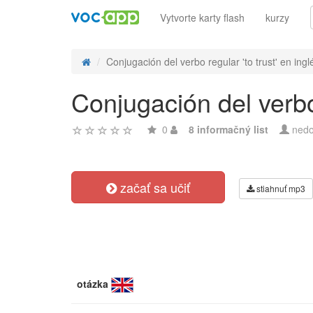
Vytvorte karty flash
kurzy
Conjugación del verbo regular 'to trust' en inglé
Conjugación del verbo 
0
8 informačný list
nedo
začať sa učiť
stiahnuť mp3
otázka