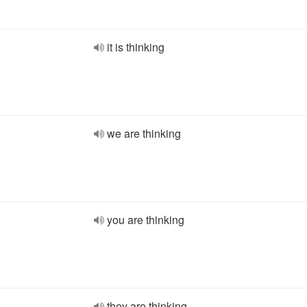
it is thinking
we are thinking
you are thinking
they are thinking