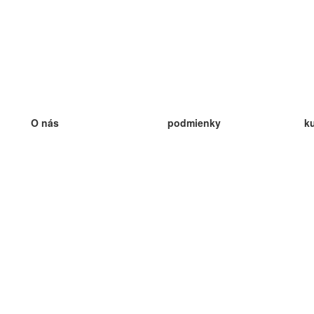
O nás
podmienky
k
náš tím
100% záruka
ve
Blog
zásady ochrany osobných údajo
v
predpisy
ve
kontakt
GDPR
ve
kontakt
ve
viac
ve
help
nové karty
ve
Často kladené otázky
niektoré blogy
katalóg