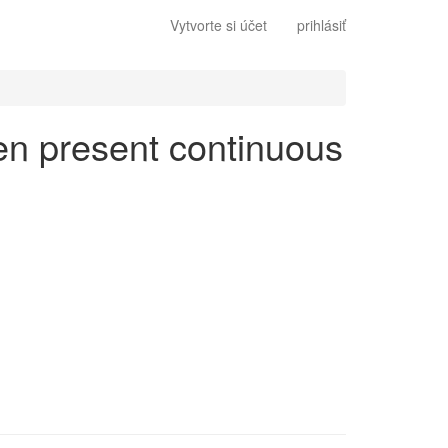
Vytvorte si účet
prihlásiť
 en present continuous