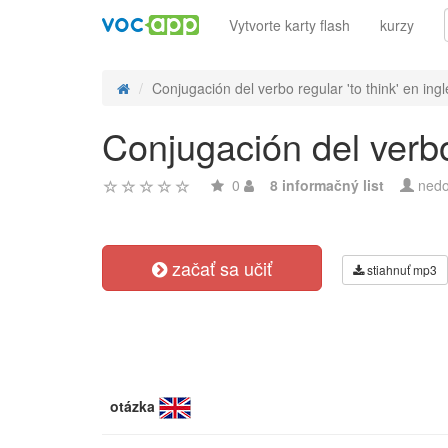
Vytvorte karty flash
kurzy
Conjugación del verbo regular 'to think' en inglé
Conjugación del verbo
0
8 informačný list
nedo
začať sa učiť
stiahnuť mp3
otázka