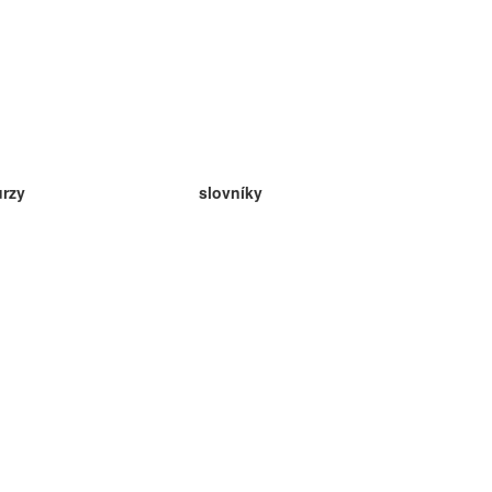
urzy
slovníky
da angličtina
v
eda nemčina
da španielčina
da francúzština
da ruština
da nórčina
da švédčina