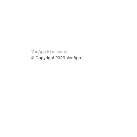
VocApp Flashcards
© Copyright 2026 VocApp
02-798 Mielczarskiego 8/58
Warsaw, Poland (EU)