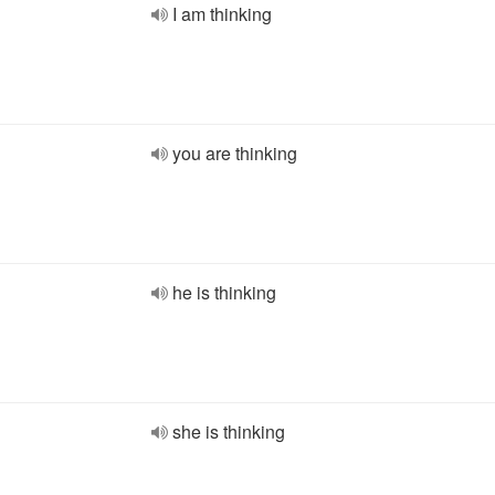
I am thinking
you are thinking
he is thinking
she is thinking