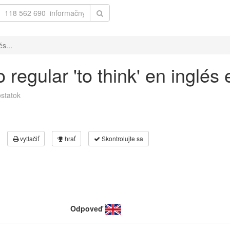
s...
 regular 'to think' en inglés
statok
vytlačiť
hrať
Skontrolujte sa
Odpoveď