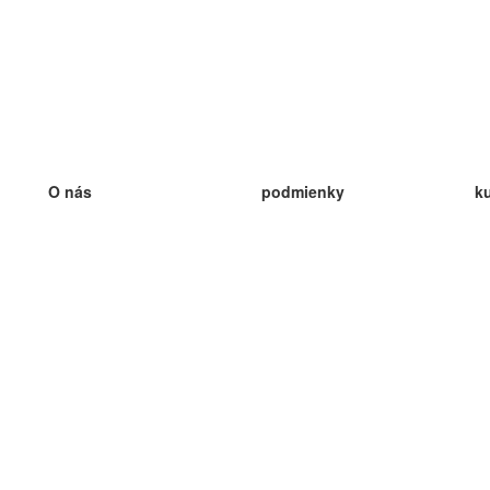
O nás
podmienky
k
náš tím
100% záruka
ve
Blog
zásady ochrany osobných údajo
v
predpisy
ve
kontakt
GDPR
ve
kontakt
ve
viac
ve
help
nové karty
ve
Často kladené otázky
niektoré blogy
katalóg