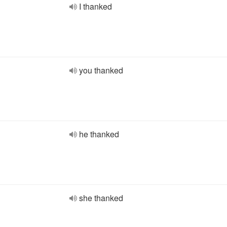
I thanked
you thanked
he thanked
she thanked