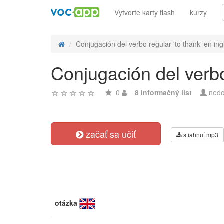
Vytvorte karty flash
kurzy
Conjugación del verbo regular 'to thank' en ingl
Conjugación del verbo
0
8 informačný list
nedo
začať sa učiť
stiahnuť mp3
otázka