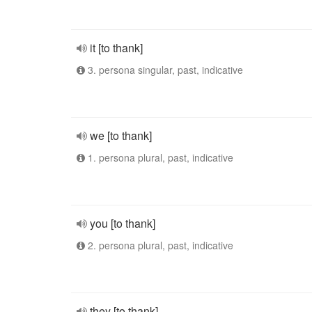
it [to thank]
3. persona singular, past, indicative
we [to thank]
1. persona plural, past, indicative
you [to thank]
2. persona plural, past, indicative
they [to thank]