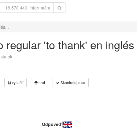
és...
 regular 'to thank' en inglés
statok
vytlačiť
hrať
Skontrolujte sa
Odpoveď