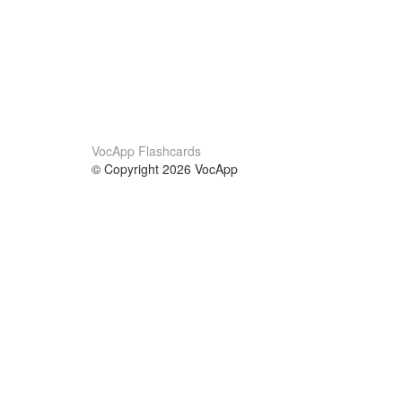
VocApp Flashcards
© Copyright 2026 VocApp
02-798 Mielczarskiego 8/58
Warsaw, Poland (EU)