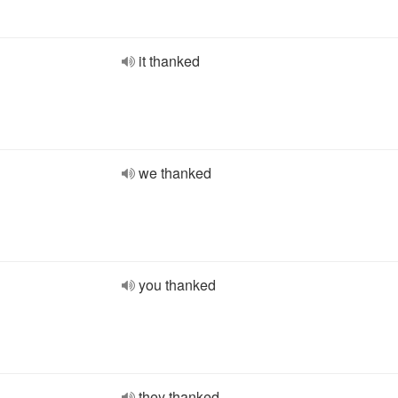
it thanked
we thanked
you thanked
they thanked