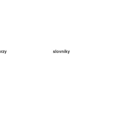
urzy
slovníky
da angličtina
v
eda nemčina
da španielčina
da francúzština
da ruština
da nórčina
da švédčina