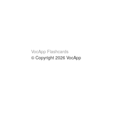
VocApp Flashcards
© Copyright 2026 VocApp
02-798 Mielczarskiego 8/58
Warsaw, Poland (EU)