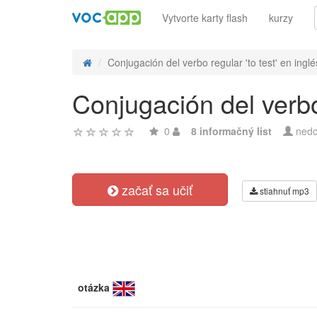
Vytvorte karty flash
kurzy
Conjugación del verbo regular 'to test' en inglés
Conjugación del verbo 
0
8 informačný list
nedo
začať sa učiť
stiahnuť mp3
otázka