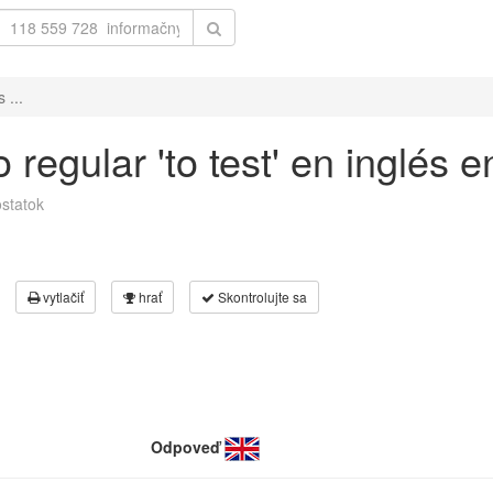
 ...
regular 'to test' en inglés 
statok
vytlačiť
hrať
Skontrolujte sa
Odpoveď