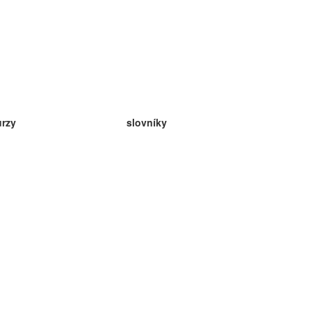
urzy
slovníky
da angličtina
v
eda nemčina
da španielčina
da francúzština
da ruština
da nórčina
da švédčina