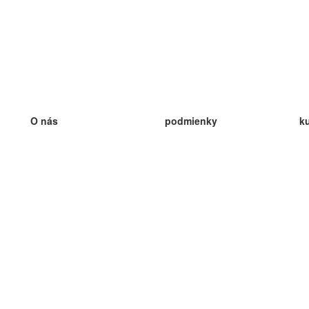
O nás
podmienky
k
náš tím
100% záruka
ve
Blog
zásady ochrany osobných údajo
v
predpisy
ve
kontakt
GDPR
ve
kontakt
ve
viac
ve
help
nové karty
ve
Často kladené otázky
niektoré blogy
katalóg