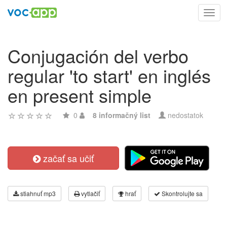
Toggl
navig
Conjugación del verbo
regular 'to start' en inglés
en present simple
0
8 informačný list
nedostatok
začať sa učiť
stiahnuť mp3
vytlačiť
hrať
Skontrolujte sa