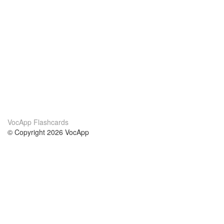
VocApp Flashcards
© Copyright 2026 VocApp
02-798 Mielczarskiego 8/58
Warsaw, Poland (EU)