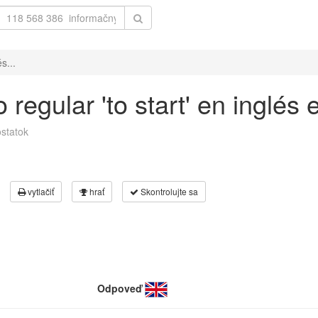
s...
regular 'to start' en inglés
statok
vytlačiť
hrať
Skontrolujte sa
Odpoveď