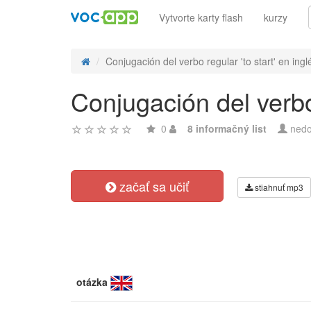
Vytvorte karty flash
kurzy
Conjugación del verbo regular 'to start' en inglé
Conjugación del verbo 
0
8 informačný list
nedo
začať sa učiť
stiahnuť mp3
otázka