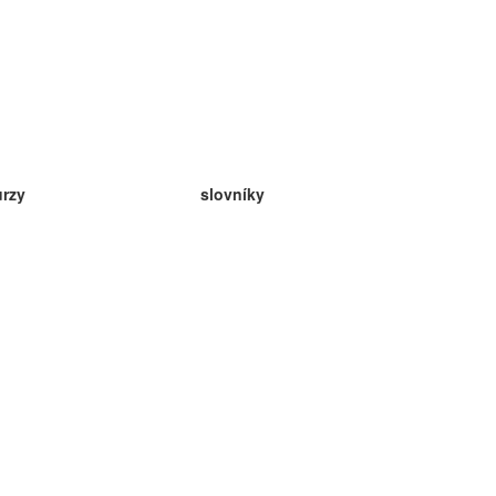
urzy
slovníky
da angličtina
v
eda nemčina
da španielčina
da francúzština
da ruština
da nórčina
da švédčina