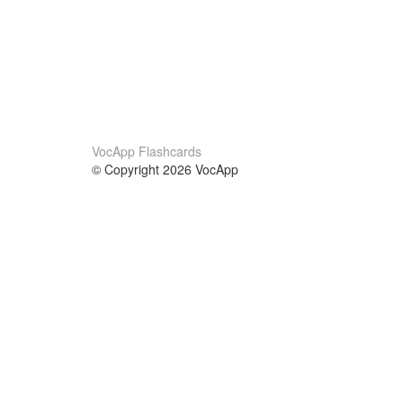
VocApp Flashcards
© Copyright 2026 VocApp
02-798 Mielczarskiego 8/58
Warsaw, Poland (EU)