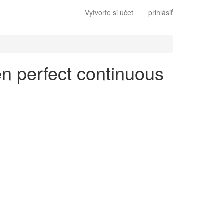
Vytvorte si účet
prihlásiť
 en perfect continuous