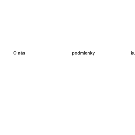
O nás
podmienky
k
náš tím
100% záruka
ve
Blog
zásady ochrany osobných údajo
v
predpisy
ve
kontakt
GDPR
ve
kontakt
ve
viac
ve
help
nové karty
ve
Často kladené otázky
niektoré blogy
katalóg