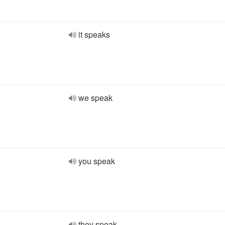
it speaks
we speak
you speak
they speak