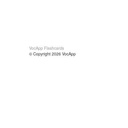
VocApp Flashcards
© Copyright 2026 VocApp
02-798 Mielczarskiego 8/58
Warsaw, Poland (EU)