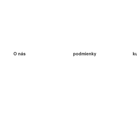
O nás
podmienky
k
náš tím
100% záruka
ve
Blog
zásady ochrany osobných údajo
v
predpisy
ve
kontakt
GDPR
ve
kontakt
ve
viac
ve
help
nové karty
ve
Často kladené otázky
niektoré blogy
katalóg