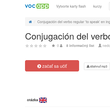
Vytvorte karty flash
kurzy
Conjugación del verbo regular 'to speak' en ing
Conjugación del verbo
0
8 informačný list
nedo
začať sa učiť
stiahnuť mp3
otázka