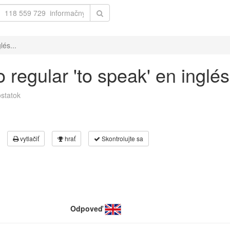
lés...
 regular 'to speak' en inglé
statok
vytlačiť
hrať
Skontrolujte sa
Odpoveď