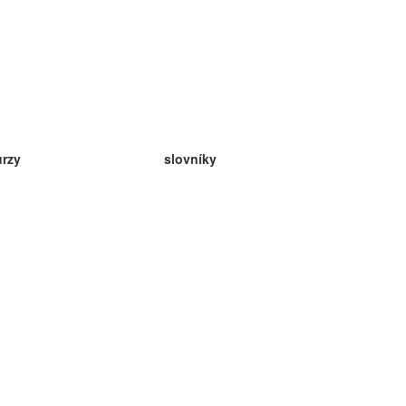
urzy
slovníky
da angličtina
v
eda nemčina
da španielčina
da francúzština
da ruština
da nórčina
da švédčina