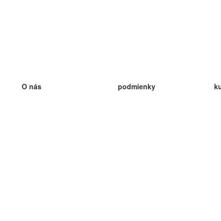
O nás
podmienky
k
náš tím
100% záruka
ve
Blog
zásady ochrany osobných údajo
v
predpisy
ve
kontakt
GDPR
ve
kontakt
ve
viac
ve
help
nové karty
ve
Často kladené otázky
niektoré blogy
katalóg