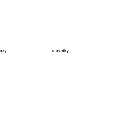
urzy
slovníky
da angličtina
v
eda nemčina
da španielčina
da francúzština
da ruština
da nórčina
da švédčina