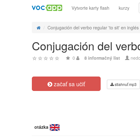
Vytvorte karty flash
kurzy
Conjugación del verbo regular 'to sit' en inglés 
Conjugación del verbo 
0
8 informačný list
nedo
začať sa učiť
stiahnuť mp3
otázka