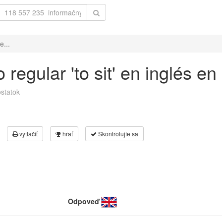
e...
regular 'to sit' en inglés en
statok
vytlačiť
hrať
Skontrolujte sa
Odpoveď