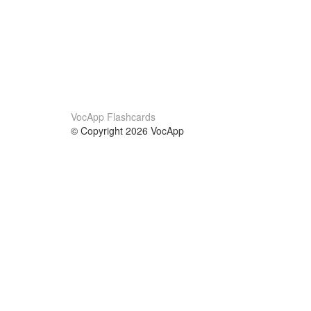
VocApp Flashcards
© Copyright 2026 VocApp
02-798 Mielczarskiego 8/58
Warsaw, Poland (EU)