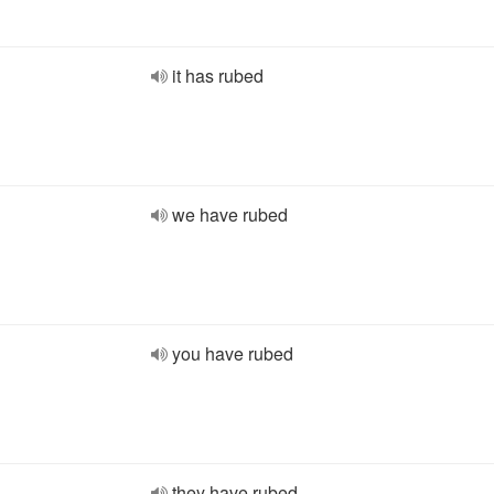
it has rubed
we have rubed
you have rubed
they have rubed