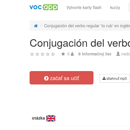
Vytvorte karty flash
kurzy
Conjugación del verbo regular 'to rub' en inglés
Conjugación del verbo 
0
8 informačný list
nedo
začať sa učiť
stiahnuť mp3
otázka