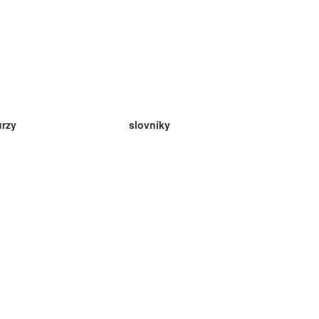
urzy
slovníky
da angličtina
v
eda nemčina
da španielčina
da francúzština
da ruština
da nórčina
da švédčina