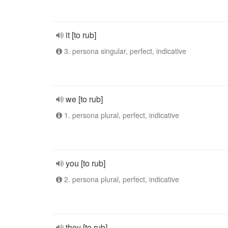
it [to rub]
3. persona singular, perfect, indicative
we [to rub]
1. persona plural, perfect, indicative
you [to rub]
2. persona plural, perfect, indicative
they [to rub]