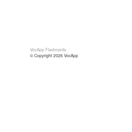
VocApp Flashcards
© Copyright 2026 VocApp
02-798 Mielczarskiego 8/58
Warsaw, Poland (EU)