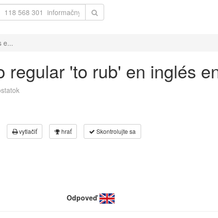
 e...
regular 'to rub' en inglés e
statok
vytlačiť
hrať
Skontrolujte sa
Odpoveď