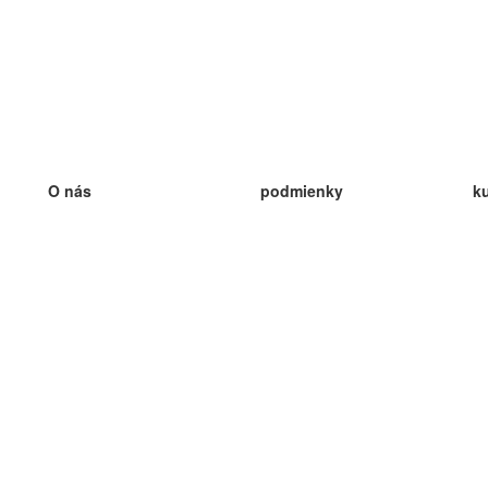
O nás
podmienky
k
náš tím
100% záruka
ve
Blog
zásady ochrany osobných údajo
v
predpisy
ve
kontakt
GDPR
ve
kontakt
ve
viac
ve
help
nové karty
ve
Často kladené otázky
niektoré blogy
katalóg