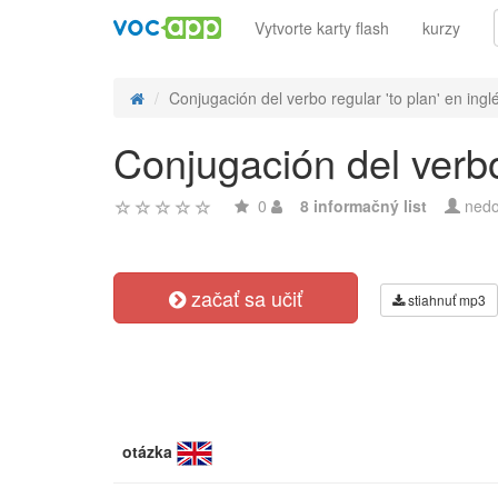
Vytvorte karty flash
kurzy
Conjugación del verbo regular 'to plan' en inglé
Conjugación del verbo
0
8 informačný list
nedo
začať sa učiť
stiahnuť mp3
otázka