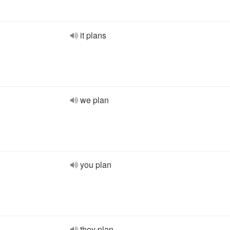
it plans
we plan
you plan
they plan