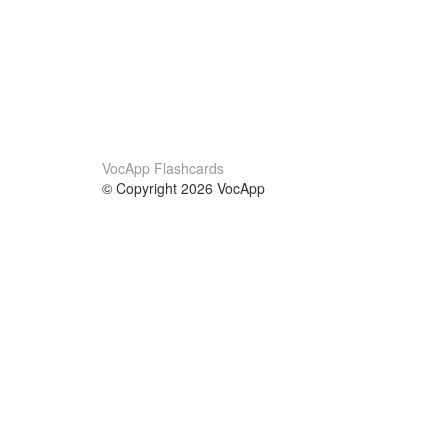
VocApp Flashcards
© Copyright 2026 VocApp
02-798 Mielczarskiego 8/58
Warsaw, Poland (EU)