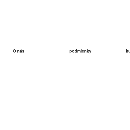
O nás
podmienky
k
náš tím
100% záruka
ve
Blog
zásady ochrany osobných údajo
v
predpisy
ve
kontakt
GDPR
ve
kontakt
ve
viac
ve
help
nové karty
ve
Často kladené otázky
niektoré blogy
katalóg