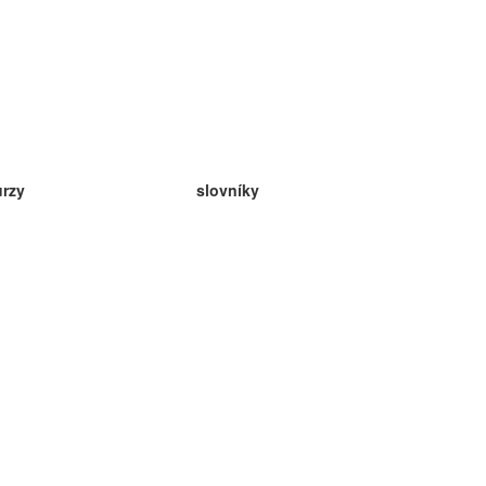
urzy
slovníky
da angličtina
v
eda nemčina
da španielčina
da francúzština
da ruština
da nórčina
da švédčina