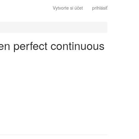
Vytvorte si účet
prihlásiť
 en perfect continuous