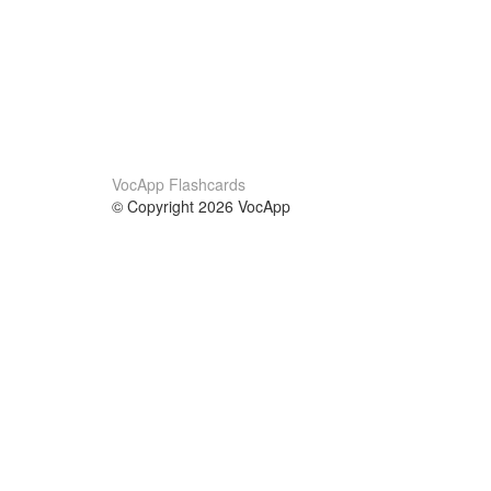
VocApp Flashcards
© Copyright 2026 VocApp
02-798 Mielczarskiego 8/58
Warsaw, Poland (EU)