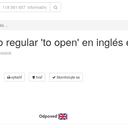
s ...
 regular 'to open' en inglés
statok
vytlačiť
hrať
Skontrolujte sa
Odpoveď