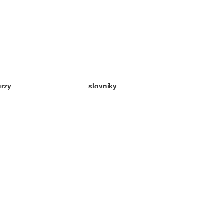
urzy
slovníky
da angličtina
v
eda nemčina
da španielčina
da francúzština
da ruština
da nórčina
da švédčina