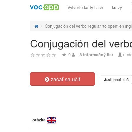
Vytvorte karty flash
kurzy
Conjugación del verbo regular 'to open' en inglé
Conjugación del verbo
0
8 informačný list
nedo
začať sa učiť
stiahnuť mp3
otázka