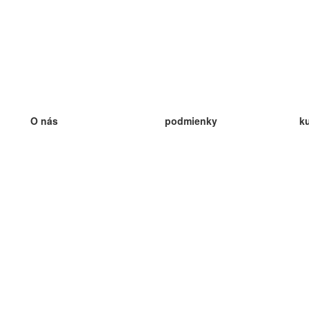
O nás
podmienky
k
náš tím
100% záruka
ve
Blog
zásady ochrany osobných údajo
v
predpisy
ve
kontakt
GDPR
ve
kontakt
ve
viac
ve
help
nové karty
ve
Často kladené otázky
niektoré blogy
katalóg