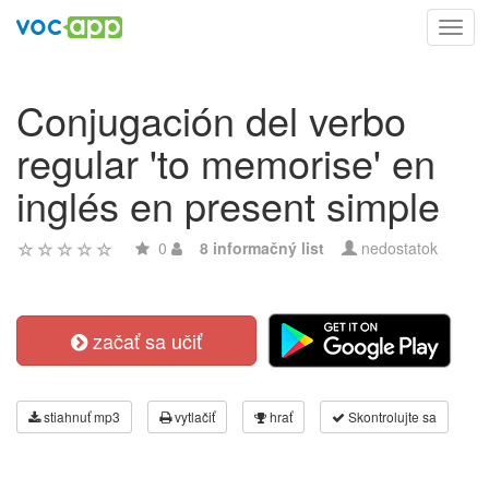
Toggl
navig
Conjugación del verbo
regular 'to memorise' en
inglés en present simple
0
8 informačný list
nedostatok
začať sa učiť
stiahnuť mp3
vytlačiť
hrať
Skontrolujte sa