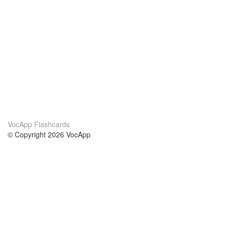
VocApp Flashcards
© Copyright 2026 VocApp
02-798 Mielczarskiego 8/58
Warsaw, Poland (EU)