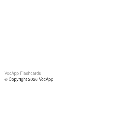
VocApp Flashcards
© Copyright 2026 VocApp
02-798 Mielczarskiego 8/58
Warsaw, Poland (EU)