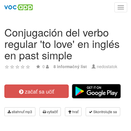
Toggl
navig
Conjugación del verbo
regular 'to love' en inglés
en past simple
0
8 informačný list
nedostatok
začať sa učiť
stiahnuť mp3
vytlačiť
hrať
Skontrolujte sa