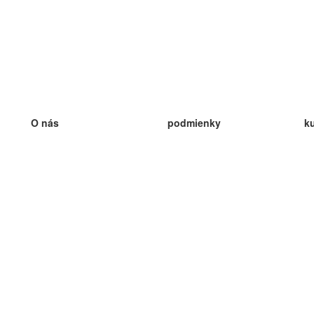
O nás
podmienky
k
náš tím
100% záruka
ve
Blog
zásady ochrany osobných údajo
v
predpisy
ve
kontakt
GDPR
ve
kontakt
ve
viac
ve
help
nové karty
ve
Často kladené otázky
niektoré blogy
katalóg