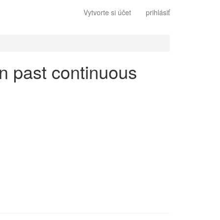
Vytvorte si účet
prihlásiť
en past continuous