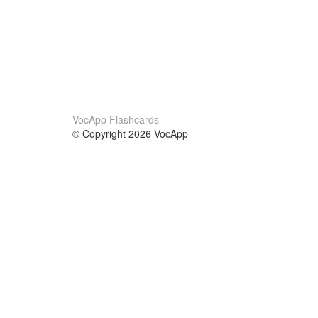
VocApp Flashcards
© Copyright 2026 VocApp
02-798 Mielczarskiego 8/58
Warsaw, Poland (EU)