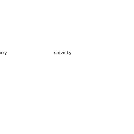
urzy
slovníky
da angličtina
v
eda nemčina
da španielčina
da francúzština
da ruština
da nórčina
da švédčina