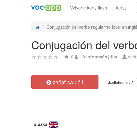
Vytvorte karty flash
kurzy
Conjugación del verbo regular 'to love' en inglés
Conjugación del verbo
0
8 informačný list
nedo
začať sa učiť
stiahnuť mp3
otázka