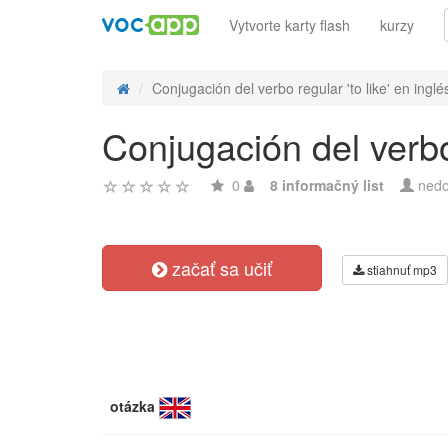
Vytvorte karty flash
kurzy
Conjugación del verbo regular 'to like' en inglés
Conjugación del verbo 
0
8 informačný list
nedo
začať sa učiť
stiahnuť mp3
otázka