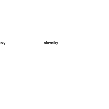
urzy
slovníky
da angličtina
v
eda nemčina
da španielčina
da francúzština
da ruština
da nórčina
da švédčina