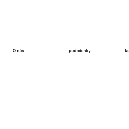
O nás
podmienky
k
náš tím
100% záruka
ve
Blog
zásady ochrany osobných údajo
v
predpisy
ve
kontakt
GDPR
ve
kontakt
ve
viac
ve
help
nové karty
ve
Často kladené otázky
niektoré blogy
katalóg