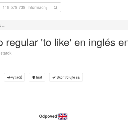
 ...
regular 'to like' en inglés e
statok
vytlačiť
hrať
Skontrolujte sa
Odpoveď