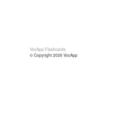
VocApp Flashcards
© Copyright 2026 VocApp
02-798 Mielczarskiego 8/58
Warsaw, Poland (EU)