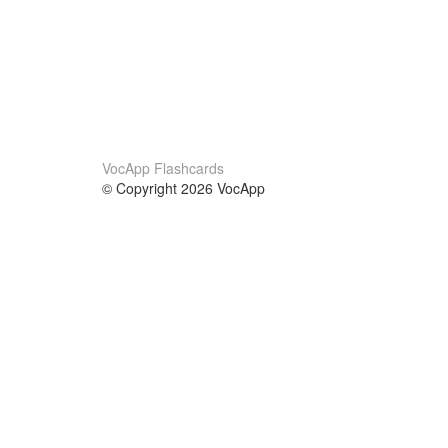
VocApp Flashcards
© Copyright 2026 VocApp
02-798 Mielczarskiego 8/58
Warsaw, Poland (EU)