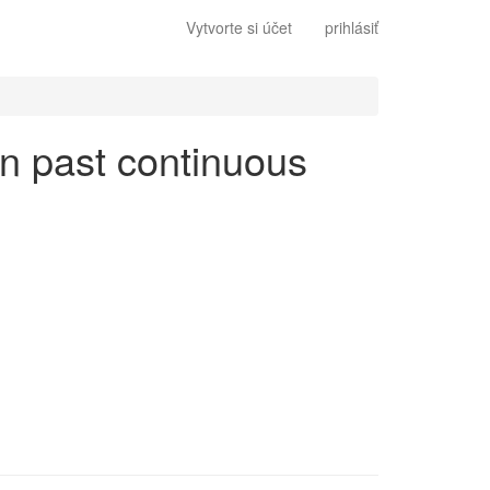
Vytvorte si účet
prihlásiť
 en past continuous