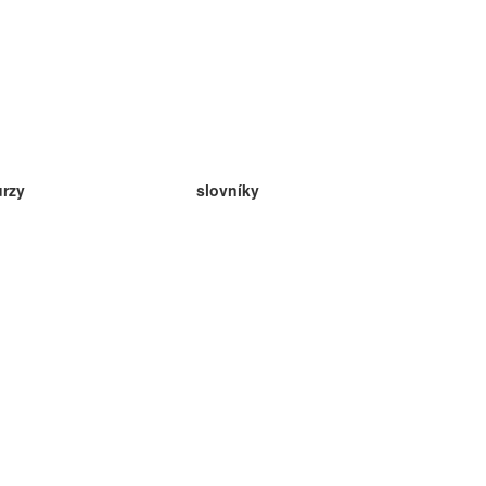
urzy
slovníky
da angličtina
v
eda nemčina
da španielčina
da francúzština
da ruština
da nórčina
da švédčina