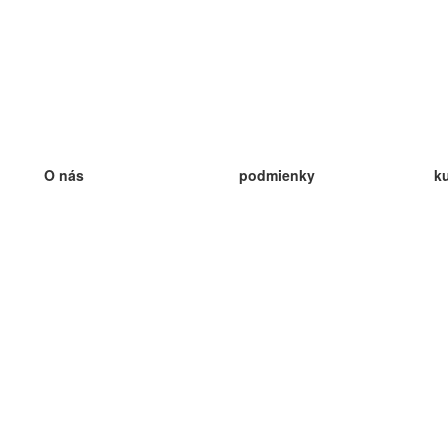
O nás
podmienky
k
náš tím
100% záruka
ve
Blog
zásady ochrany osobných údajo
v
predpisy
ve
kontakt
GDPR
ve
kontakt
ve
viac
ve
help
nové karty
ve
Často kladené otázky
niektoré blogy
katalóg