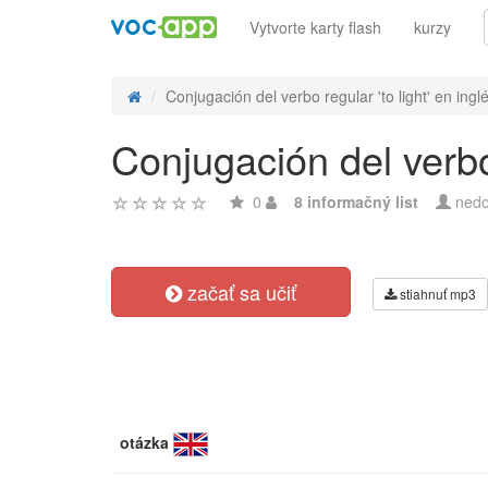
Vytvorte karty flash
kurzy
Conjugación del verbo regular 'to light' en inglé
Conjugación del verbo 
0
8 informačný list
nedo
začať sa učiť
stiahnuť mp3
otázka