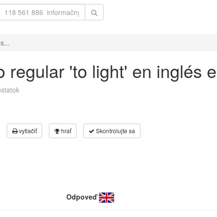
s...
regular 'to light' en inglés
statok
vytlačiť
hrať
Skontrolujte sa
Odpoveď