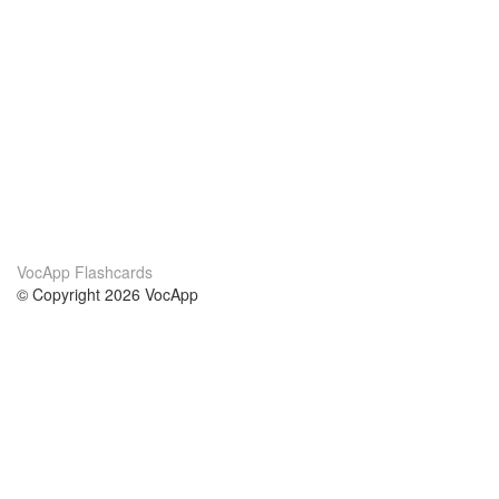
VocApp Flashcards
© Copyright 2026 VocApp
02-798 Mielczarskiego 8/58
Warsaw, Poland (EU)