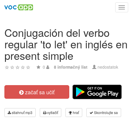
Toggl
navig
Conjugación del verbo
regular 'to let' en inglés en
present simple
0
8 informačný list
nedostatok
začať sa učiť
stiahnuť mp3
vytlačiť
hrať
Skontrolujte sa