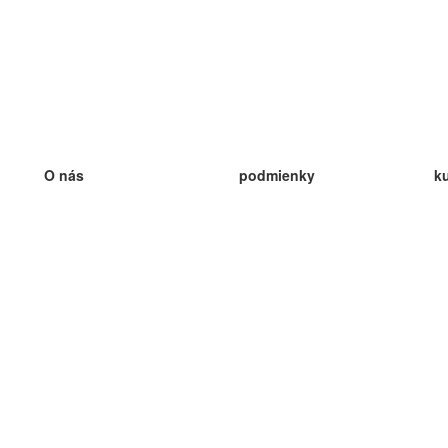
O nás
podmienky
k
náš tím
100% záruka
ve
Blog
zásady ochrany osobných údajo
v
predpisy
ve
kontakt
GDPR
ve
kontakt
ve
viac
ve
help
nové karty
ve
Často kladené otázky
niektoré blogy
katalóg