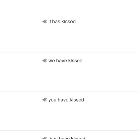
it has kissed
we have kissed
you have kissed
they have kissed