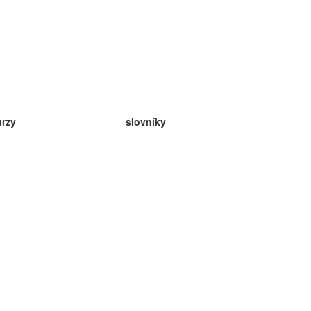
urzy
slovníky
da angličtina
v
eda nemčina
da španielčina
da francúzština
da ruština
da nórčina
da švédčina