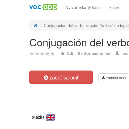
Vytvorte karty flash
kurzy
Conjugación del verbo regular 'to kiss' en inglés
Conjugación del verbo 
0
8 informačný list
nedo
začať sa učiť
stiahnuť mp3
otázka