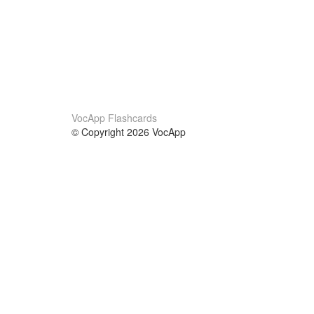
VocApp Flashcards
© Copyright 2026 VocApp
02-798 Mielczarskiego 8/58
Warsaw, Poland (EU)