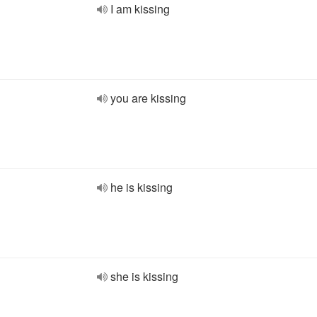
I am kissing
you are kissing
he is kissing
she is kissing