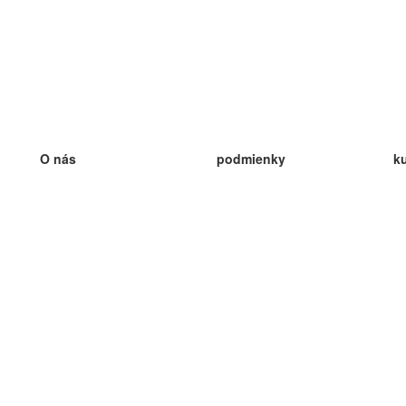
O nás
podmienky
k
náš tím
100% záruka
ve
Blog
zásady ochrany osobných údajo
v
predpisy
ve
kontakt
GDPR
ve
kontakt
ve
viac
ve
help
nové karty
ve
Často kladené otázky
niektoré blogy
katalóg