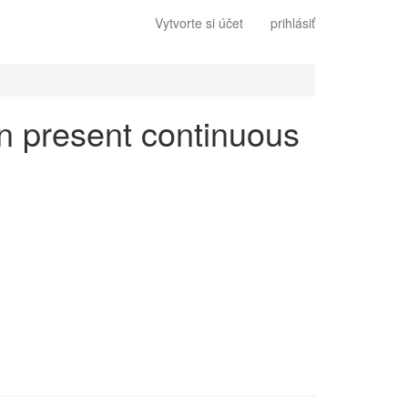
Vytvorte si účet
prihlásiť
en present continuous