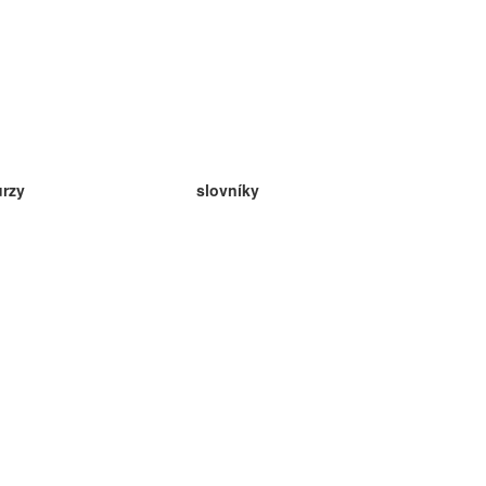
urzy
slovníky
da angličtina
v
eda nemčina
da španielčina
da francúzština
da ruština
da nórčina
da švédčina