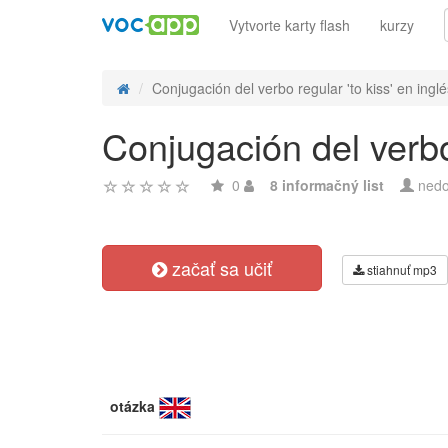
Vytvorte karty flash
kurzy
Conjugación del verbo regular 'to kiss' en inglés
Conjugación del verbo
0
8 informačný list
nedo
začať sa učiť
stiahnuť mp3
otázka