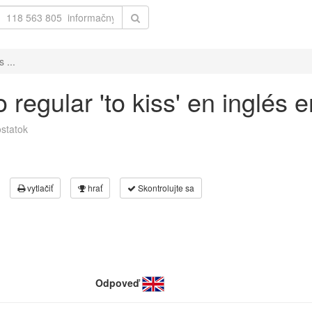
 ...
 regular 'to kiss' en inglés 
statok
vytlačiť
hrať
Skontrolujte sa
Odpoveď