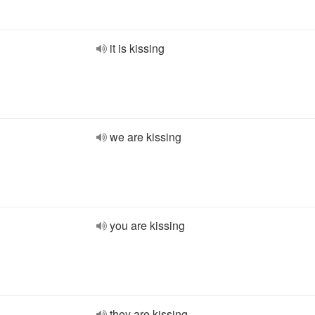
it is kissing
we are kissing
you are kissing
they are kissing