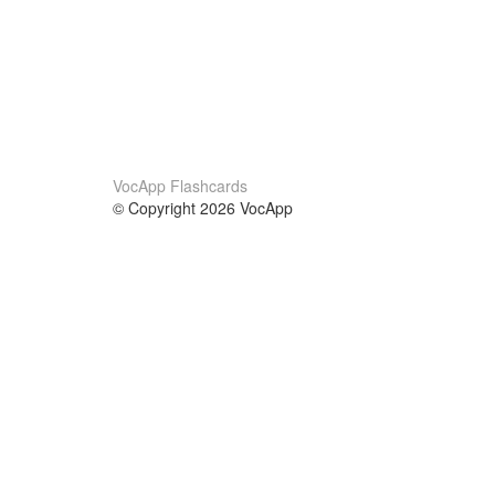
VocApp Flashcards
© Copyright 2026 VocApp
02-798 Mielczarskiego 8/58
Warsaw, Poland (EU)