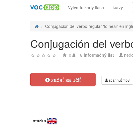
Vytvorte karty flash
kurzy
Conjugación del verbo regular 'to hear' en inglé
Conjugación del verbo
0
8 informačný list
nedo
začať sa učiť
stiahnuť mp3
otázka