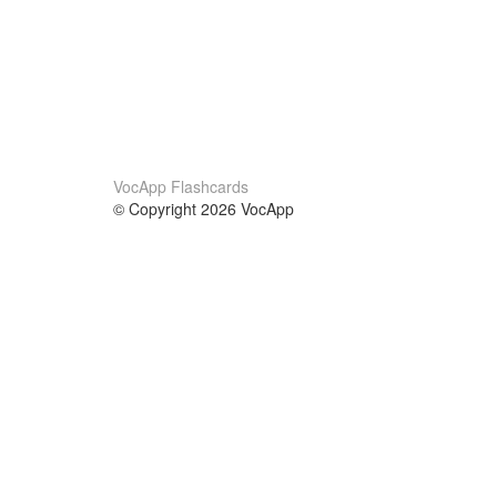
VocApp Flashcards
© Copyright 2026 VocApp
02-798 Mielczarskiego 8/58
Warsaw, Poland (EU)