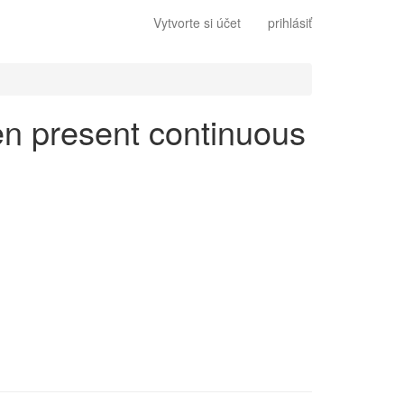
Vytvorte si účet
prihlásiť
 en present continuous