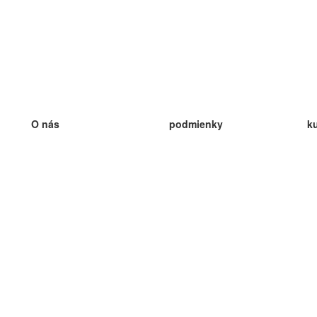
O nás
podmienky
k
náš tím
100% záruka
ve
Blog
zásady ochrany osobných údajo
v
predpisy
ve
kontakt
GDPR
ve
kontakt
ve
viac
ve
help
nové karty
ve
Často kladené otázky
niektoré blogy
katalóg