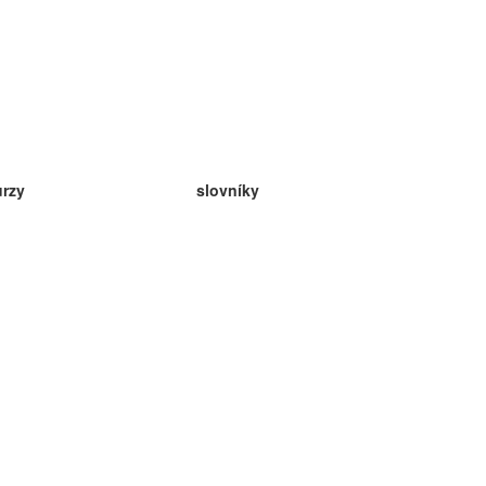
urzy
slovníky
da angličtina
v
eda nemčina
da španielčina
da francúzština
da ruština
da nórčina
da švédčina