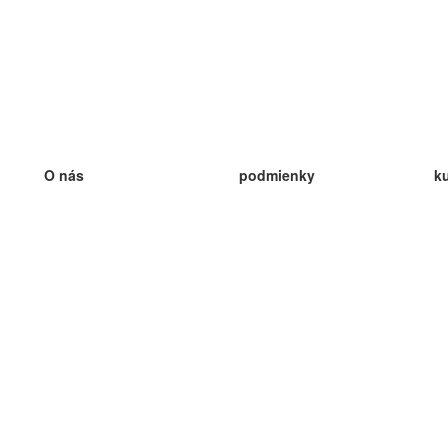
O nás
podmienky
k
náš tím
100% záruka
ve
Blog
zásady ochrany osobných údajo
v
predpisy
ve
kontakt
GDPR
ve
kontakt
ve
viac
ve
help
nové karty
ve
Často kladené otázky
niektoré blogy
katalóg