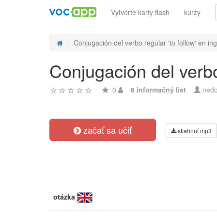
Vytvorte karty flash
kurzy
Conjugación del verbo regular 'to follow' en ingl
Conjugación del verbo 
0
8 informačný list
nedo
začať sa učiť
stiahnuť mp3
otázka