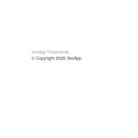
VocApp Flashcards
© Copyright 2026 VocApp
02-798 Mielczarskiego 8/58
Warsaw, Poland (EU)