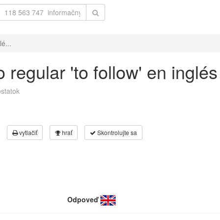
é...
regular 'to follow' en inglé
statok
vytlačiť
hrať
Skontrolujte sa
Odpoveď