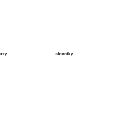
urzy
slovníky
da angličtina
v
eda nemčina
da španielčina
da francúzština
da ruština
da nórčina
da švédčina