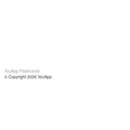
VocApp Flashcards
© Copyright 2026 VocApp
02-798 Mielczarskiego 8/58
Warsaw, Poland (EU)