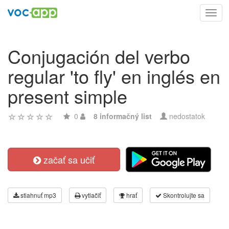
Toggl
navig
Conjugación del verbo
regular 'to fly' en inglés en
present simple
0
8 informačný list
nedostatok
začať sa učiť
stiahnuť mp3
vytlačiť
hrať
Skontrolujte sa