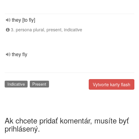
they [to fly]
3. persona plural, present, indicative
they fly
Indicative
Present
Vytvorte karty flash
Ak chcete pridať komentár, musíte byť
prihlásený.