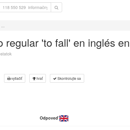
...
regular 'to fall' en inglés e
statok
vytlačiť
hrať
Skontrolujte sa
Odpoveď