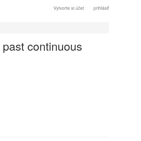
Vytvorte si účet
prihlásiť
n past continuous