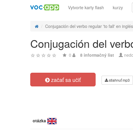
Vytvorte karty flash
kurzy
Conjugación del verbo regular 'to fall' en inglés 
Conjugación del verbo 
0
8 informačný list
nedo
začať sa učiť
stiahnuť mp3
otázka