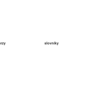
urzy
slovníky
da angličtina
v
eda nemčina
da španielčina
da francúzština
da ruština
da nórčina
da švédčina