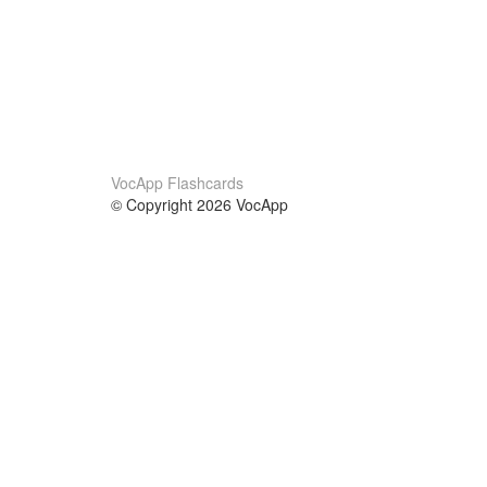
VocApp Flashcards
© Copyright 2026 VocApp
02-798 Mielczarskiego 8/58
Warsaw, Poland (EU)