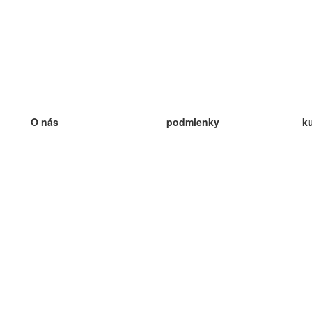
O nás
podmienky
k
náš tím
100% záruka
ve
Blog
zásady ochrany osobných údajo
v
predpisy
ve
kontakt
GDPR
ve
kontakt
ve
viac
ve
help
nové karty
ve
Často kladené otázky
niektoré blogy
katalóg