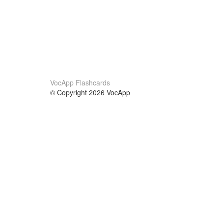
VocApp Flashcards
© Copyright 2026 VocApp
02-798 Mielczarskiego 8/58
Warsaw, Poland (EU)