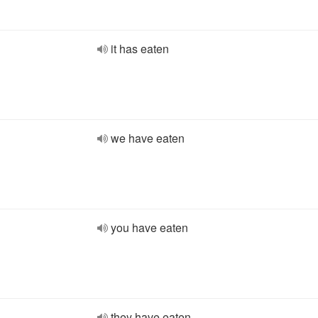
it has eaten
we have eaten
you have eaten
they have eaten