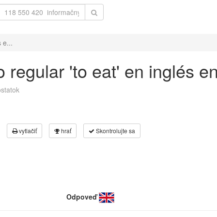
 e...
regular 'to eat' en inglés e
statok
vytlačiť
hrať
Skontrolujte sa
Odpoveď