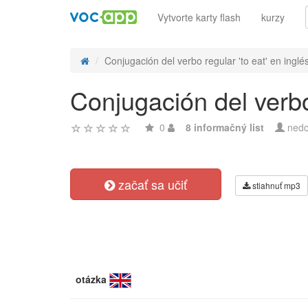
Vytvorte karty flash
kurzy
Conjugación del verbo regular 'to eat' en inglés
Conjugación del verbo 
0
8 informačný list
nedo
začať sa učiť
stiahnuť mp3
otázka