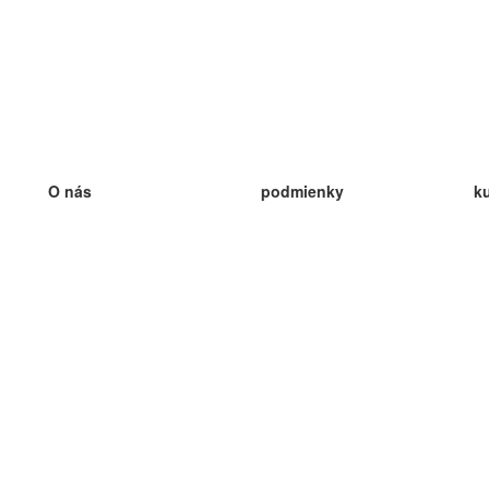
O nás
podmienky
k
náš tím
100% záruka
ve
Blog
zásady ochrany osobných údajo
v
predpisy
ve
kontakt
GDPR
ve
kontakt
ve
viac
ve
help
nové karty
ve
Často kladené otázky
niektoré blogy
katalóg