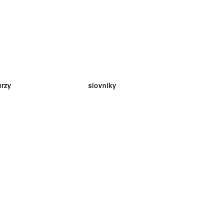
urzy
slovníky
da angličtina
v
eda nemčina
da španielčina
da francúzština
da ruština
da nórčina
da švédčina