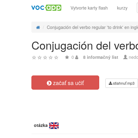
Vytvorte karty flash
kurzy
Conjugación del verbo regular 'to drink' en ingl
Conjugación del verbo 
0
8 informačný list
nedo
začať sa učiť
stiahnuť mp3
otázka