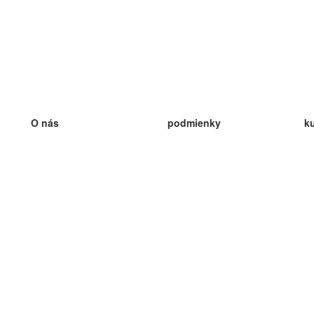
O nás
podmienky
k
náš tím
100% záruka
ve
Blog
zásady ochrany osobných údajo
v
predpisy
ve
kontakt
GDPR
ve
kontakt
ve
viac
ve
help
nové karty
ve
Často kladené otázky
niektoré blogy
katalóg