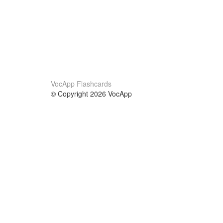
VocApp Flashcards
© Copyright 2026 VocApp
02-798 Mielczarskiego 8/58
Warsaw, Poland (EU)