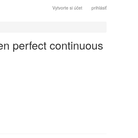
Vytvorte si účet
prihlásiť
 en perfect continuous