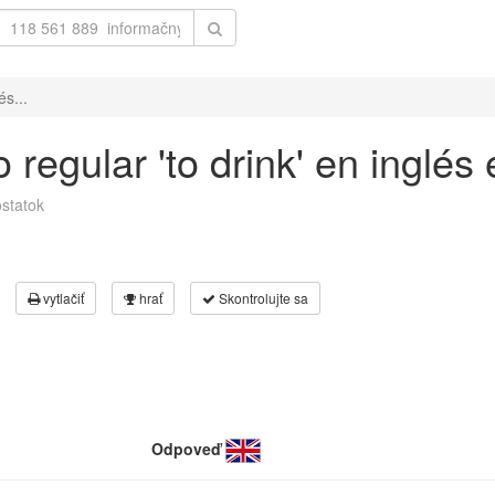
és...
regular 'to drink' en inglés
statok
vytlačiť
hrať
Skontrolujte sa
Odpoveď