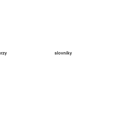
urzy
slovníky
da angličtina
v
eda nemčina
da španielčina
da francúzština
da ruština
da nórčina
da švédčina